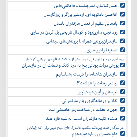
حسن‌کیائیان، نشرچشمه و «امانتی»اش
آقاحسن بادکوبه ای، اردشیر برزگر و روزگارشان
یادمانی عظیم از تمدن مازندران باستان
رود تجن، ساری‌رود و گودال تاریخی پل گردن در ساری
مازندران‌پژوهی همراه با پژوهش‌های میدانی
دستینۀ رادیو ساری
رویدادی در نیمه اول قرن دوم پیش از میلاد؛ به قلم درویش‌علی کولاییان
یورش دولت یونانی بلخ به دره گنگ و تبعات آن در مازندران
مازندران شاهنامه را درست بشناسانیم
پیامبر؛رحلت یا شهادت؟!
تبرستان و آیین مردم تپور
تقلا برای ماندگاری زبان مازندرانی
جهل یا غفلت در شناخت روز خاموشی نیما
منشاء کلیله مازندران است، نه شبه قاره هند
در سوگ رحلتِ پیرغلام مکتب عاشورا، حاج شیخ میرزا ولی الله زلیکانی
امام حسینِ روز یازدهم محرّم