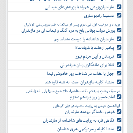
مازندران‌پژوهی همراه با پژوهش‌های میدانی
دستینۀ رادیو ساری
رویدادی در نیمه اول قرن دوم پیش از میلاد؛ به قلم درویش‌علی کولاییان
یورش دولت یونانی بلخ به دره گنگ و تبعات آن در مازندران
مازندران شاهنامه را درست بشناسانیم
پیامبر؛رحلت یا شهادت؟!
تبرستان و آیین مردم تپور
تقلا برای ماندگاری زبان مازندرانی
جهل یا غفلت در شناخت روز خاموشی نیما
منشاء کلیله مازندران است، نه شبه قاره هند
در سوگ رحلتِ پیرغلام مکتب عاشورا، حاج شیخ میرزا ولی الله زلیکانی
امام حسینِ روز یازدهم محرّم
ابوالحسن خوشرو به روایت محمودجوادیان کوتنایی
خوشرو، خنياگر برومند مازندران
نگاهی تازه به روایت‌های شاهنامه از مازندران
منشا کلیله و سردرگمی شرق شناسان