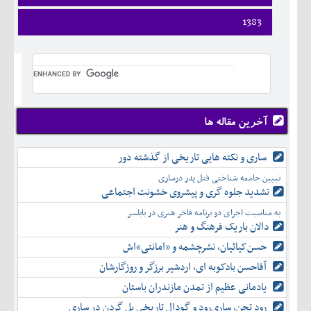
ارديبهشت
فروردين
1383
خرداد
ارديبهشت
تير
فروردين
خرداد
مرداد
ارديبهشت
تير
شهريور
خرداد
مرداد
مهر
تير
شهريور
آبان
مرداد
مهر
آذر
شهريور
آخرین مقاله ها
آبان
دی
مهر
آذر
بهمن
آبان
ساری و نکته هایی تاریخی از گذشته دور
دی
اسفند
آذر
بهمن
تبیین جامعه شناختی قتل پدر درساری
دی
اسفند
تشدید جلوه‌ گری و پیشروی خشونت اجتماعی
بهمن
به مناسبت اجرای دو برنامه فاخر هنری در بابلسر
اسفند
دالان باریک فرهنگ و هنر
حسن‌کیائیان، نشرچشمه و «امانتی»اش
آقاحسن بادکوبه ای، اردشیر برزگر و روزگارشان
یادمانی عظیم از تمدن مازندران باستان
رود تجن، ساری‌رود و گودال تاریخی پل گردن در ساری