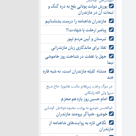
درویش‌علی کولاییان
یورش دولت یونانی بلخ به دره گنگ و
تبعات آن در مازندران
مازندران شاهنامه را درست بشناسانیم
پیامبر؛رحلت یا شهادت؟!
تبرستان و آیین مردم تپور
تقلا برای ماندگاری زبان مازندرانی
جهل یا غفلت در شناخت روز خاموشی
نیما
منشاء کلیله مازندران است، نه شبه قاره
هند
در سوگ رحلتِ پیرغلام مکتب عاشورا، حاج شیخ
میرزا ولی الله زلیکانی
امام حسینِ روز یازدهم محرّم
ابوالحسن خوشرو به روایت محمودجوادیان کوتنایی
خوشرو، خنياگر برومند مازندران
نگاهی تازه به روایت‌های شاهنامه از
مازندران