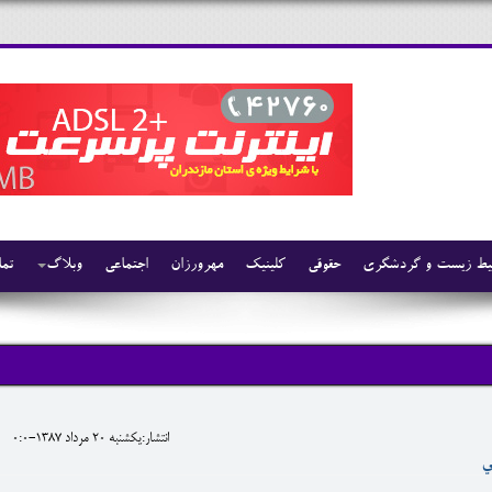
ط زیست و گردشگری
حقوقی
کلینیک
مهرورزان
اجتماعی
وبلاگ
تما
انتشار:يکشنبه 20 مرداد 1387-0:0
ي