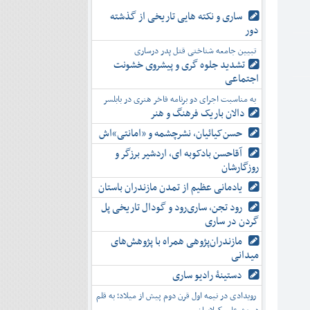
ساری و نکته هایی تاریخی از گذشته
دور
تبیین جامعه شناختی قتل پدر درساری
تشدید جلوه‌ گری و پیشروی خشونت
اجتماعی
به مناسبت اجرای دو برنامه فاخر هنری در بابلسر
دالان باریک فرهنگ و هنر
حسن‌کیائیان، نشرچشمه و «امانتی»اش
آقاحسن بادکوبه ای، اردشیر برزگر و
روزگارشان
یادمانی عظیم از تمدن مازندران باستان
رود تجن، ساری‌رود و گودال تاریخی پل
گردن در ساری
مازندران‌پژوهی همراه با پژوهش‌های
میدانی
دستینۀ رادیو ساری
رویدادی در نیمه اول قرن دوم پیش از میلاد؛ به قلم