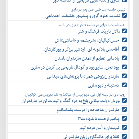
ساری و نکته هایی تاریخی از گذشته دور
دی
اسفند
آذر
بهمن
تبیین جامعه شناختی قتل پدر درساری
دی
اسفند
تشدید جلوه‌ گری و پیشروی خشونت اجتماعی
بهمن
به مناسبت اجرای دو برنامه فاخر هنری در بابلسر
اسفند
دالان باریک فرهنگ و هنر
حسن‌کیائیان، نشرچشمه و «امانتی»اش
آقاحسن بادکوبه ای، اردشیر برزگر و روزگارشان
یادمانی عظیم از تمدن مازندران باستان
رود تجن، ساری‌رود و گودال تاریخی پل گردن در ساری
مازندران‌پژوهی همراه با پژوهش‌های میدانی
دستینۀ رادیو ساری
رویدادی در نیمه اول قرن دوم پیش از میلاد؛ به قلم درویش‌علی کولاییان
یورش دولت یونانی بلخ به دره گنگ و تبعات آن در مازندران
مازندران شاهنامه را درست بشناسانیم
پیامبر؛رحلت یا شهادت؟!
تبرستان و آیین مردم تپور
تقلا برای ماندگاری زبان مازندرانی