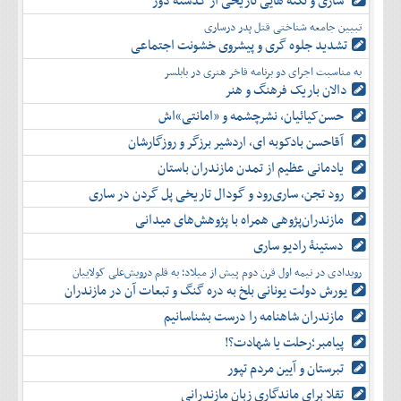
ساری و نکته هایی تاریخی از گذشته دور
دی
اسفند
آذر
بهمن
تبیین جامعه شناختی قتل پدر درساری
دی
اسفند
تشدید جلوه‌ گری و پیشروی خشونت اجتماعی
بهمن
به مناسبت اجرای دو برنامه فاخر هنری در بابلسر
اسفند
دالان باریک فرهنگ و هنر
حسن‌کیائیان، نشرچشمه و «امانتی»اش
آقاحسن بادکوبه ای، اردشیر برزگر و روزگارشان
یادمانی عظیم از تمدن مازندران باستان
رود تجن، ساری‌رود و گودال تاریخی پل گردن در ساری
مازندران‌پژوهی همراه با پژوهش‌های میدانی
دستینۀ رادیو ساری
رویدادی در نیمه اول قرن دوم پیش از میلاد؛ به قلم درویش‌علی کولاییان
یورش دولت یونانی بلخ به دره گنگ و تبعات آن در مازندران
مازندران شاهنامه را درست بشناسانیم
پیامبر؛رحلت یا شهادت؟!
تبرستان و آیین مردم تپور
تقلا برای ماندگاری زبان مازندرانی