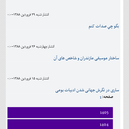
اجتماعی
انتشار:شنبه 29 فروردين 1388-0:0
مهرورزان
بگو چي صدات کنم
کلینیک
حقوقی
انتشار:چهارشنبه 26 فروردين 1388-0:0
محیط زیست و گردشگری
ساختار موسیقی مازندران و شاخص های آن
فرهنگی و هنری
اقتصادی
انتشار:شنبه 15 فروردين 1388-0:0
سیاسی
ساری در نگرش جهانی شدن ادبیات بومی
صفحه:
1
خانه
1405
فروردين
1404