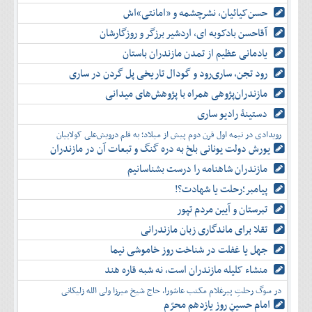
حسن‌کیائیان، نشرچشمه و «امانتی»اش
آقاحسن بادکوبه ای، اردشیر برزگر و روزگارشان
یادمانی عظیم از تمدن مازندران باستان
رود تجن، ساری‌رود و گودال تاریخی پل گردن در ساری
مازندران‌پژوهی همراه با پژوهش‌های میدانی
دستینۀ رادیو ساری
رویدادی در نیمه اول قرن دوم پیش از میلاد؛ به قلم درویش‌علی کولاییان
یورش دولت یونانی بلخ به دره گنگ و تبعات آن در مازندران
مازندران شاهنامه را درست بشناسانیم
پیامبر؛رحلت یا شهادت؟!
تبرستان و آیین مردم تپور
تقلا برای ماندگاری زبان مازندرانی
جهل یا غفلت در شناخت روز خاموشی نیما
منشاء کلیله مازندران است، نه شبه قاره هند
در سوگ رحلتِ پیرغلام مکتب عاشورا، حاج شیخ میرزا ولی الله زلیکانی
امام حسینِ روز یازدهم محرّم