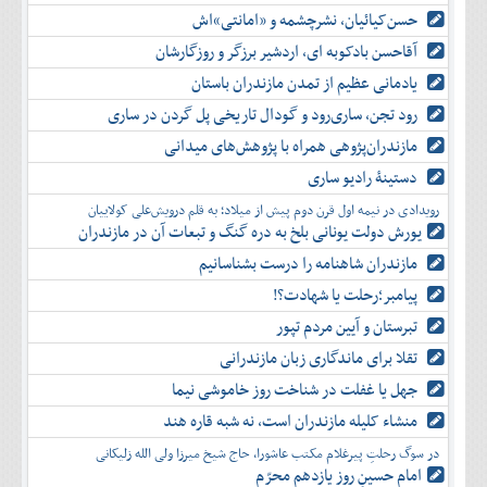
حسن‌کیائیان، نشرچشمه و «امانتی»اش
آقاحسن بادکوبه ای، اردشیر برزگر و روزگارشان
یادمانی عظیم از تمدن مازندران باستان
رود تجن، ساری‌رود و گودال تاریخی پل گردن در ساری
مازندران‌پژوهی همراه با پژوهش‌های میدانی
دستینۀ رادیو ساری
رویدادی در نیمه اول قرن دوم پیش از میلاد؛ به قلم درویش‌علی کولاییان
یورش دولت یونانی بلخ به دره گنگ و تبعات آن در مازندران
مازندران شاهنامه را درست بشناسانیم
پیامبر؛رحلت یا شهادت؟!
تبرستان و آیین مردم تپور
تقلا برای ماندگاری زبان مازندرانی
جهل یا غفلت در شناخت روز خاموشی نیما
منشاء کلیله مازندران است، نه شبه قاره هند
در سوگ رحلتِ پیرغلام مکتب عاشورا، حاج شیخ میرزا ولی الله زلیکانی
امام حسینِ روز یازدهم محرّم