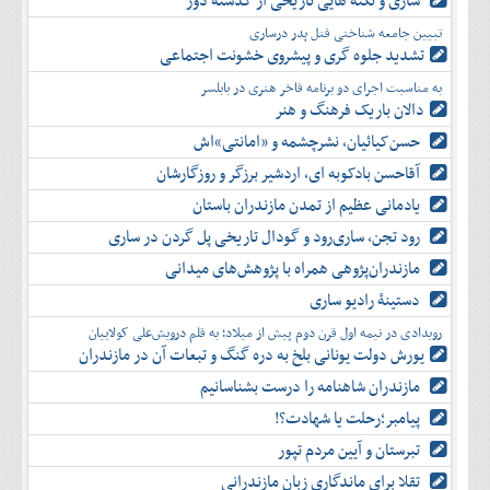
ساری و نکته هایی تاریخی از گذشته دور
دی
اسفند
آذر
بهمن
تبیین جامعه شناختی قتل پدر درساری
دی
اسفند
تشدید جلوه‌ گری و پیشروی خشونت اجتماعی
بهمن
به مناسبت اجرای دو برنامه فاخر هنری در بابلسر
اسفند
دالان باریک فرهنگ و هنر
حسن‌کیائیان، نشرچشمه و «امانتی»اش
آقاحسن بادکوبه ای، اردشیر برزگر و روزگارشان
یادمانی عظیم از تمدن مازندران باستان
رود تجن، ساری‌رود و گودال تاریخی پل گردن در ساری
مازندران‌پژوهی همراه با پژوهش‌های میدانی
دستینۀ رادیو ساری
رویدادی در نیمه اول قرن دوم پیش از میلاد؛ به قلم درویش‌علی کولاییان
یورش دولت یونانی بلخ به دره گنگ و تبعات آن در مازندران
مازندران شاهنامه را درست بشناسانیم
پیامبر؛رحلت یا شهادت؟!
تبرستان و آیین مردم تپور
تقلا برای ماندگاری زبان مازندرانی