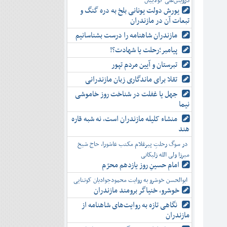
درویش‌علی کولاییان
یورش دولت یونانی بلخ به دره گنگ و
تبعات آن در مازندران
مازندران شاهنامه را درست بشناسانیم
پیامبر؛رحلت یا شهادت؟!
تبرستان و آیین مردم تپور
تقلا برای ماندگاری زبان مازندرانی
جهل یا غفلت در شناخت روز خاموشی
نیما
منشاء کلیله مازندران است، نه شبه قاره
هند
در سوگ رحلتِ پیرغلام مکتب عاشورا، حاج شیخ
میرزا ولی الله زلیکانی
امام حسینِ روز یازدهم محرّم
ابوالحسن خوشرو به روایت محمودجوادیان کوتنایی
خوشرو، خنياگر برومند مازندران
نگاهی تازه به روایت‌های شاهنامه از
مازندران