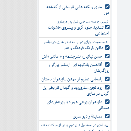
ساری و نکته هایی تاریخی از گذشته
دور
تبیین جامعه شناختی قتل پدر درساری
تشدید جلوه‌ گری و پیشروی خشونت
اجتماعی
به مناسبت اجرای دو برنامه فاخر هنری در بابلسر
دالان باریک فرهنگ و هنر
حسن‌کیائیان، نشرچشمه و «امانتی»اش
آقاحسن بادکوبه ای، اردشیر برزگر و
روزگارشان
یادمانی عظیم از تمدن مازندران باستان
رود تجن، ساری‌رود و گودال تاریخی پل
گردن در ساری
مازندران‌پژوهی همراه با پژوهش‌های
میدانی
دستینۀ رادیو ساری
رویدادی در نیمه اول قرن دوم پیش از میلاد؛ به قلم