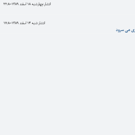
انتشار:چهارشنبه 18 اسفند 1389-22:8
انتشار:شنبه 14 اسفند 1389-17:8
ری می سرود