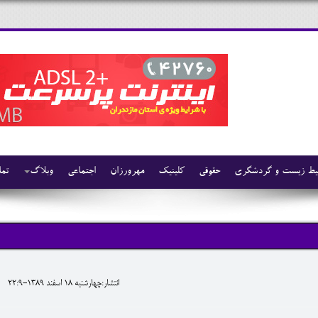
ط زیست و گردشگری
حقوقی
کلینیک
مهرورزان
اجتماعی
وبلاگ
تما
انتشار:چهارشنبه 18 اسفند 1389-22:9