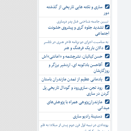
ساری و نکته هایی تاریخی از گذشته
دور
تبیین جامعه شناختی قتل پدر درساری
تشدید جلوه‌ گری و پیشروی خشونت
اجتماعی
به مناسبت اجرای دو برنامه فاخر هنری در بابلسر
دالان باریک فرهنگ و هنر
حسن‌کیائیان، نشرچشمه و «امانتی»اش
آقاحسن بادکوبه ای، اردشیر برزگر و
روزگارشان
یادمانی عظیم از تمدن مازندران باستان
رود تجن، ساری‌رود و گودال تاریخی پل
گردن در ساری
مازندران‌پژوهی همراه با پژوهش‌های
میدانی
دستینۀ رادیو ساری
رویدادی در نیمه اول قرن دوم پیش از میلاد؛ به قلم