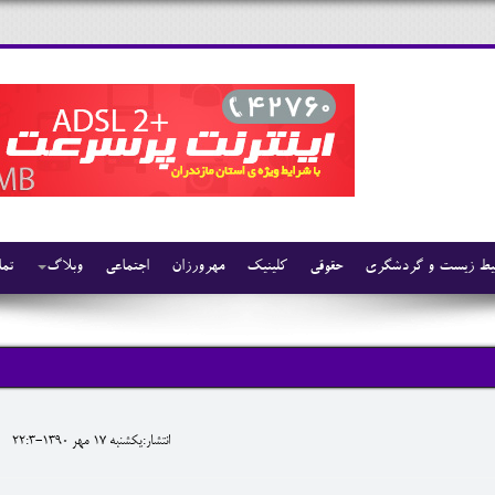
ط زیست و گردشگری
حقوقی
کلینیک
مهرورزان
اجتماعی
وبلاگ
تما
انتشار:يکشنبه 17 مهر 1390-22:3