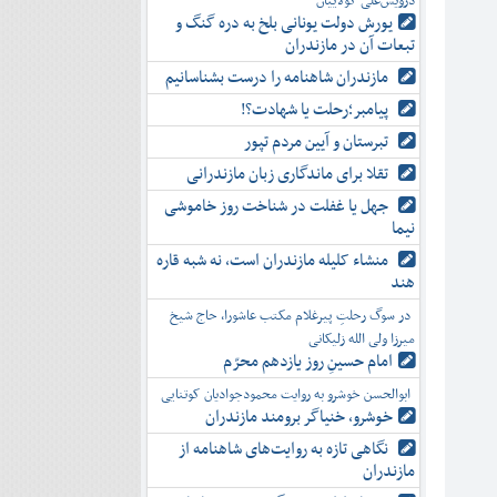
درویش‌علی کولاییان
یورش دولت یونانی بلخ به دره گنگ و
تبعات آن در مازندران
مازندران شاهنامه را درست بشناسانیم
پیامبر؛رحلت یا شهادت؟!
تبرستان و آیین مردم تپور
تقلا برای ماندگاری زبان مازندرانی
جهل یا غفلت در شناخت روز خاموشی
نیما
منشاء کلیله مازندران است، نه شبه قاره
هند
در سوگ رحلتِ پیرغلام مکتب عاشورا، حاج شیخ
میرزا ولی الله زلیکانی
امام حسینِ روز یازدهم محرّم
ابوالحسن خوشرو به روایت محمودجوادیان کوتنایی
خوشرو، خنياگر برومند مازندران
نگاهی تازه به روایت‌های شاهنامه از
مازندران