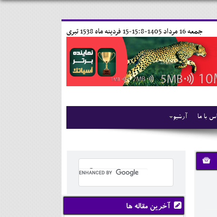
جمعه 16 مرداد 1405-15:8-
15 فردينه ماه 1538 تبری
س با ما
آرشیو
آخرین مقاله ها