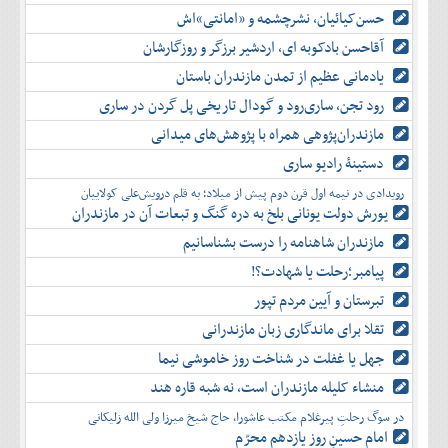
حسن‌کیائیان، نشرچشمه و «امانتی»اش
آقاحسن بادکوبه ای، اردشیر برزگر و روزگارشان
یادمانی عظیم از تمدن مازندران باستان
رود تجن، ساری‌رود و گودال تاریخی پل گردن در ساری
مازندران‌پژوهی همراه با پژوهش‌های میدانی
دستینۀ رادیو ساری
رویدادی در نیمه اول قرن دوم پیش از میلاد؛ به قلم درویش‌علی کولاییان
یورش دولت یونانی بلخ به دره گنگ و تبعات آن در مازندران
مازندران شاهنامه را درست بشناسانیم
پیامبر؛رحلت یا شهادت؟!
تبرستان و آیین مردم تپور
تقلا برای ماندگاری زبان مازندرانی
جهل یا غفلت در شناخت روز خاموشی نیما
منشاء کلیله مازندران است، نه شبه قاره هند
در سوگ رحلتِ پیرغلام مکتب عاشورا، حاج شیخ میرزا ولی الله زلیکانی
امام حسینِ روز یازدهم محرّم