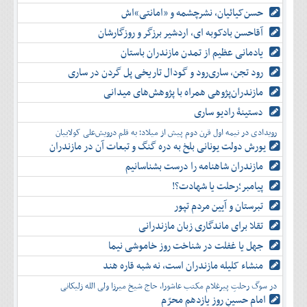
حسن‌کیائیان، نشرچشمه و «امانتی»اش
آقاحسن بادکوبه ای، اردشیر برزگر و روزگارشان
یادمانی عظیم از تمدن مازندران باستان
رود تجن، ساری‌رود و گودال تاریخی پل گردن در ساری
مازندران‌پژوهی همراه با پژوهش‌های میدانی
دستینۀ رادیو ساری
رویدادی در نیمه اول قرن دوم پیش از میلاد؛ به قلم درویش‌علی کولاییان
یورش دولت یونانی بلخ به دره گنگ و تبعات آن در مازندران
مازندران شاهنامه را درست بشناسانیم
پیامبر؛رحلت یا شهادت؟!
تبرستان و آیین مردم تپور
تقلا برای ماندگاری زبان مازندرانی
جهل یا غفلت در شناخت روز خاموشی نیما
منشاء کلیله مازندران است، نه شبه قاره هند
در سوگ رحلتِ پیرغلام مکتب عاشورا، حاج شیخ میرزا ولی الله زلیکانی
امام حسینِ روز یازدهم محرّم