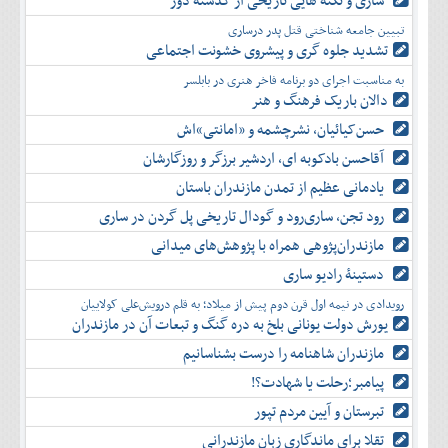
ساری و نکته هایی تاریخی از گذشته دور
دی
اسفند
آذر
بهمن
تبیین جامعه شناختی قتل پدر درساری
دی
اسفند
تشدید جلوه‌ گری و پیشروی خشونت اجتماعی
بهمن
به مناسبت اجرای دو برنامه فاخر هنری در بابلسر
اسفند
دالان باریک فرهنگ و هنر
حسن‌کیائیان، نشرچشمه و «امانتی»اش
آقاحسن بادکوبه ای، اردشیر برزگر و روزگارشان
یادمانی عظیم از تمدن مازندران باستان
رود تجن، ساری‌رود و گودال تاریخی پل گردن در ساری
مازندران‌پژوهی همراه با پژوهش‌های میدانی
دستینۀ رادیو ساری
رویدادی در نیمه اول قرن دوم پیش از میلاد؛ به قلم درویش‌علی کولاییان
یورش دولت یونانی بلخ به دره گنگ و تبعات آن در مازندران
مازندران شاهنامه را درست بشناسانیم
پیامبر؛رحلت یا شهادت؟!
تبرستان و آیین مردم تپور
تقلا برای ماندگاری زبان مازندرانی