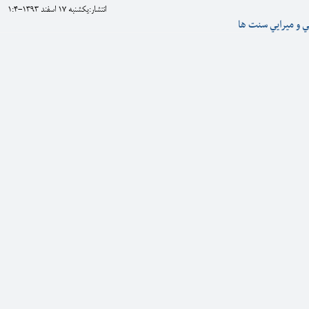
انتشار:يکشنبه 17 اسفند 1393-1:4
 و ميرايي سنت ها