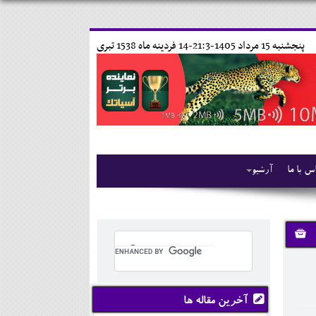
پنجشنبه 15 مرداد 1405-21:3-
14 فردينه ماه 1538 تبری
س با ما
آرشیو
آخرین مقاله ها