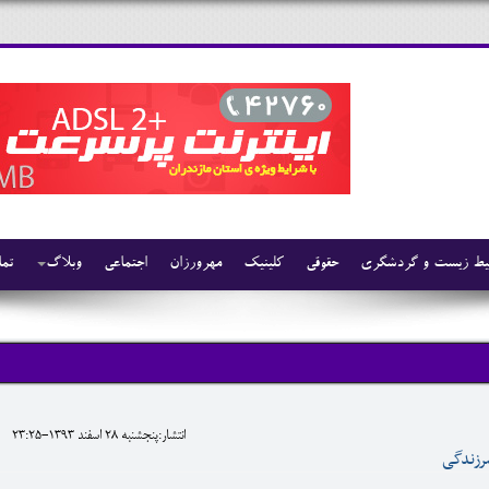
ط زیست و گردشگری
حقوقی
کلینیک
مهرورزان
اجتماعی
وبلاگ
تما
انتشار:پنجشنبه 28 اسفند 1393-23:25
رزندگی