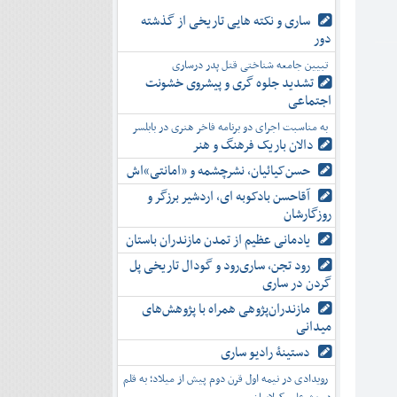
ساری و نکته هایی تاریخی از گذشته
دور
تبیین جامعه شناختی قتل پدر درساری
تشدید جلوه‌ گری و پیشروی خشونت
اجتماعی
به مناسبت اجرای دو برنامه فاخر هنری در بابلسر
دالان باریک فرهنگ و هنر
حسن‌کیائیان، نشرچشمه و «امانتی»اش
آقاحسن بادکوبه ای، اردشیر برزگر و
روزگارشان
یادمانی عظیم از تمدن مازندران باستان
رود تجن، ساری‌رود و گودال تاریخی پل
گردن در ساری
مازندران‌پژوهی همراه با پژوهش‌های
میدانی
دستینۀ رادیو ساری
رویدادی در نیمه اول قرن دوم پیش از میلاد؛ به قلم