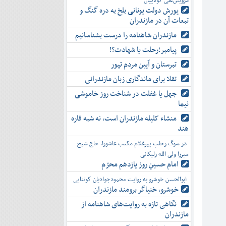
درویش‌علی کولاییان
یورش دولت یونانی بلخ به دره گنگ و
تبعات آن در مازندران
مازندران شاهنامه را درست بشناسانیم
پیامبر؛رحلت یا شهادت؟!
تبرستان و آیین مردم تپور
تقلا برای ماندگاری زبان مازندرانی
جهل یا غفلت در شناخت روز خاموشی
نیما
منشاء کلیله مازندران است، نه شبه قاره
هند
در سوگ رحلتِ پیرغلام مکتب عاشورا، حاج شیخ
میرزا ولی الله زلیکانی
امام حسینِ روز یازدهم محرّم
ابوالحسن خوشرو به روایت محمودجوادیان کوتنایی
خوشرو، خنياگر برومند مازندران
نگاهی تازه به روایت‌های شاهنامه از
مازندران