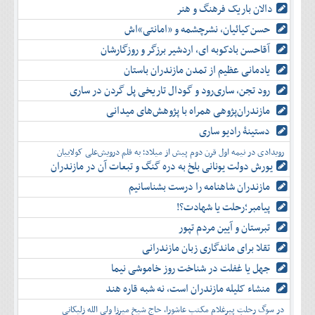
دالان باریک فرهنگ و هنر
حسن‌کیائیان، نشرچشمه و «امانتی»اش
آقاحسن بادکوبه ای، اردشیر برزگر و روزگارشان
یادمانی عظیم از تمدن مازندران باستان
رود تجن، ساری‌رود و گودال تاریخی پل گردن در ساری
مازندران‌پژوهی همراه با پژوهش‌های میدانی
دستینۀ رادیو ساری
رویدادی در نیمه اول قرن دوم پیش از میلاد؛ به قلم درویش‌علی کولاییان
یورش دولت یونانی بلخ به دره گنگ و تبعات آن در مازندران
مازندران شاهنامه را درست بشناسانیم
پیامبر؛رحلت یا شهادت؟!
تبرستان و آیین مردم تپور
تقلا برای ماندگاری زبان مازندرانی
جهل یا غفلت در شناخت روز خاموشی نیما
منشاء کلیله مازندران است، نه شبه قاره هند
در سوگ رحلتِ پیرغلام مکتب عاشورا، حاج شیخ میرزا ولی الله زلیکانی