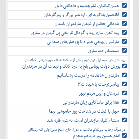
حسن‌کیائیان، نشرچشمه و «امانتی»اش
آقاحسن بادکوبه ای، اردشیر برزگر و روزگارشان
یادمانی عظیم از تمدن مازندران باستان
رود تجن، ساری‌رود و گودال تاریخی پل گردن در ساری
مازندران‌پژوهی همراه با پژوهش‌های میدانی
دستینۀ رادیو ساری
رویدادی در نیمه اول قرن دوم پیش از میلاد؛ به قلم درویش‌علی کولاییان
یورش دولت یونانی بلخ به دره گنگ و تبعات آن در مازندران
مازندران شاهنامه را درست بشناسانیم
پیامبر؛رحلت یا شهادت؟!
تبرستان و آیین مردم تپور
تقلا برای ماندگاری زبان مازندرانی
جهل یا غفلت در شناخت روز خاموشی نیما
منشاء کلیله مازندران است، نه شبه قاره هند
در سوگ رحلتِ پیرغلام مکتب عاشورا، حاج شیخ میرزا ولی الله زلیکانی
امام حسینِ روز یازدهم محرّم