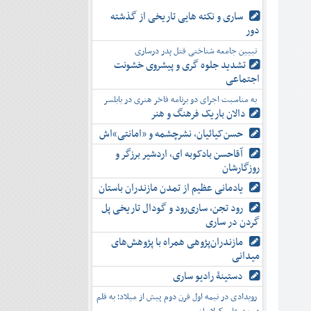
ساری و نکته هایی تاریخی از گذشته
دور
تبیین جامعه شناختی قتل پدر درساری
تشدید جلوه‌ گری و پیشروی خشونت
اجتماعی
به مناسبت اجرای دو برنامه فاخر هنری در بابلسر
دالان باریک فرهنگ و هنر
حسن‌کیائیان، نشرچشمه و «امانتی»اش
آقاحسن بادکوبه ای، اردشیر برزگر و
روزگارشان
یادمانی عظیم از تمدن مازندران باستان
رود تجن، ساری‌رود و گودال تاریخی پل
گردن در ساری
مازندران‌پژوهی همراه با پژوهش‌های
میدانی
دستینۀ رادیو ساری
رویدادی در نیمه اول قرن دوم پیش از میلاد؛ به قلم