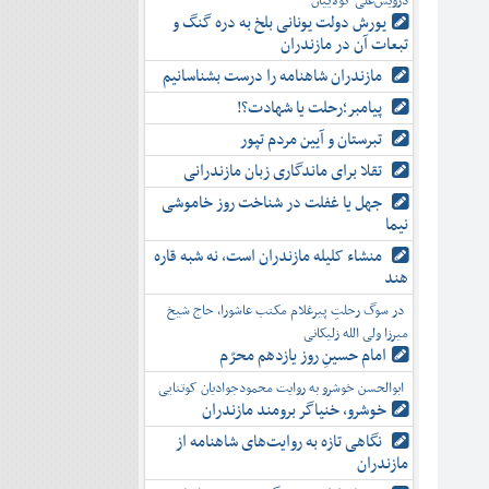
درویش‌علی کولاییان
یورش دولت یونانی بلخ به دره گنگ و
تبعات آن در مازندران
مازندران شاهنامه را درست بشناسانیم
پیامبر؛رحلت یا شهادت؟!
تبرستان و آیین مردم تپور
تقلا برای ماندگاری زبان مازندرانی
جهل یا غفلت در شناخت روز خاموشی
نیما
منشاء کلیله مازندران است، نه شبه قاره
هند
در سوگ رحلتِ پیرغلام مکتب عاشورا، حاج شیخ
میرزا ولی الله زلیکانی
امام حسینِ روز یازدهم محرّم
ابوالحسن خوشرو به روایت محمودجوادیان کوتنایی
خوشرو، خنياگر برومند مازندران
نگاهی تازه به روایت‌های شاهنامه از
مازندران