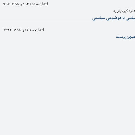
انتشار:سه شنبه 14 دی 1395-9:17
 از«گورخوابی»
یاسی یا موضوعی سیاستی
انتشار:جمعه 3 دی 1395-22:24
میهن پرست