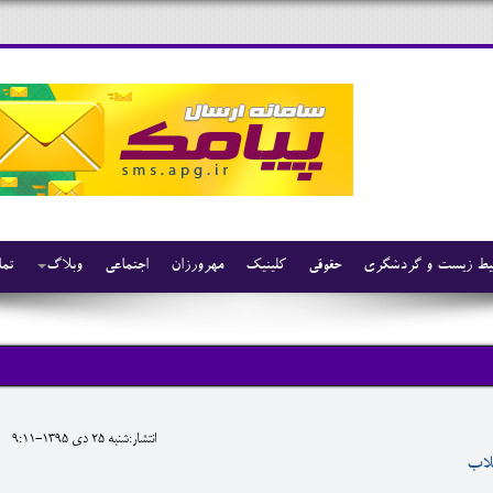
ط زیست و گردشگری
حقوقی
کلینیک
مهرورزان
اجتماعی
وبلاگ
تما
انتشار:شنبه 25 دی 1395-9:11
قلاب