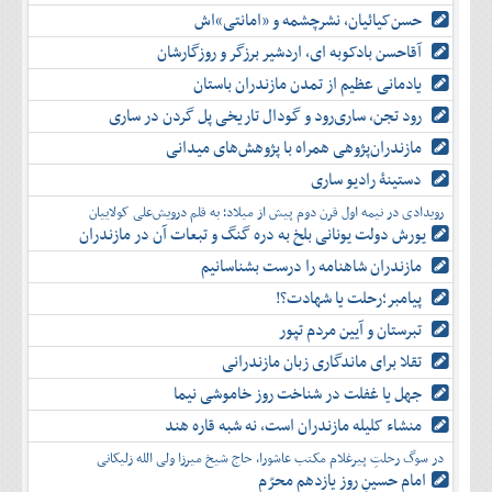
حسن‌کیائیان، نشرچشمه و «امانتی»اش
آقاحسن بادکوبه ای، اردشیر برزگر و روزگارشان
یادمانی عظیم از تمدن مازندران باستان
رود تجن، ساری‌رود و گودال تاریخی پل گردن در ساری
مازندران‌پژوهی همراه با پژوهش‌های میدانی
دستینۀ رادیو ساری
رویدادی در نیمه اول قرن دوم پیش از میلاد؛ به قلم درویش‌علی کولاییان
یورش دولت یونانی بلخ به دره گنگ و تبعات آن در مازندران
مازندران شاهنامه را درست بشناسانیم
پیامبر؛رحلت یا شهادت؟!
تبرستان و آیین مردم تپور
تقلا برای ماندگاری زبان مازندرانی
جهل یا غفلت در شناخت روز خاموشی نیما
منشاء کلیله مازندران است، نه شبه قاره هند
در سوگ رحلتِ پیرغلام مکتب عاشورا، حاج شیخ میرزا ولی الله زلیکانی
امام حسینِ روز یازدهم محرّم