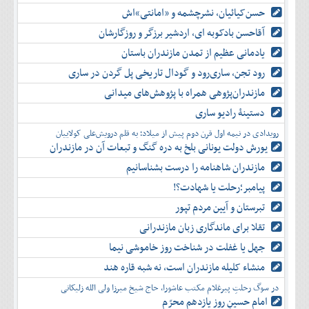
حسن‌کیائیان، نشرچشمه و «امانتی»اش
آقاحسن بادکوبه ای، اردشیر برزگر و روزگارشان
یادمانی عظیم از تمدن مازندران باستان
رود تجن، ساری‌رود و گودال تاریخی پل گردن در ساری
مازندران‌پژوهی همراه با پژوهش‌های میدانی
دستینۀ رادیو ساری
رویدادی در نیمه اول قرن دوم پیش از میلاد؛ به قلم درویش‌علی کولاییان
یورش دولت یونانی بلخ به دره گنگ و تبعات آن در مازندران
مازندران شاهنامه را درست بشناسانیم
پیامبر؛رحلت یا شهادت؟!
تبرستان و آیین مردم تپور
تقلا برای ماندگاری زبان مازندرانی
جهل یا غفلت در شناخت روز خاموشی نیما
منشاء کلیله مازندران است، نه شبه قاره هند
در سوگ رحلتِ پیرغلام مکتب عاشورا، حاج شیخ میرزا ولی الله زلیکانی
امام حسینِ روز یازدهم محرّم