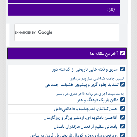
ارديبهشت
تير
شهريور
آبان
دی
اسفند
فروردين
1383
خرداد
مرداد
مهر
آذر
بهمن
ارديبهشت
تير
شهريور
آبان
دی
اسفند
فروردين
خرداد
مرداد
مهر
آذر
بهمن
ارديبهشت
تير
شهريور
آبان
دی
اسفند
خرداد
مرداد
مهر
آذر
بهمن
تير
شهريور
آبان
دی
اسفند
مرداد
مهر
آذر
بهمن
شهريور
آخرین مقاله ها
آبان
دی
اسفند
مهر
آذر
بهمن
آبان
ساری و نکته هایی تاریخی از گذشته دور
دی
اسفند
آذر
بهمن
تبیین جامعه شناختی قتل پدر درساری
دی
اسفند
تشدید جلوه‌ گری و پیشروی خشونت اجتماعی
بهمن
به مناسبت اجرای دو برنامه فاخر هنری در بابلسر
اسفند
دالان باریک فرهنگ و هنر
حسن‌کیائیان، نشرچشمه و «امانتی»اش
آقاحسن بادکوبه ای، اردشیر برزگر و روزگارشان
یادمانی عظیم از تمدن مازندران باستان
رود تجن، ساری‌رود و گودال تاریخی پل گردن در ساری