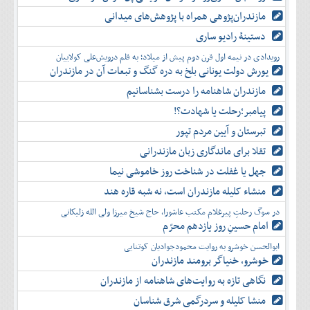
مازندران‌پژوهی همراه با پژوهش‌های میدانی
دستینۀ رادیو ساری
رویدادی در نیمه اول قرن دوم پیش از میلاد؛ به قلم درویش‌علی کولاییان
یورش دولت یونانی بلخ به دره گنگ و تبعات آن در مازندران
مازندران شاهنامه را درست بشناسانیم
پیامبر؛رحلت یا شهادت؟!
تبرستان و آیین مردم تپور
تقلا برای ماندگاری زبان مازندرانی
جهل یا غفلت در شناخت روز خاموشی نیما
منشاء کلیله مازندران است، نه شبه قاره هند
در سوگ رحلتِ پیرغلام مکتب عاشورا، حاج شیخ میرزا ولی الله زلیکانی
امام حسینِ روز یازدهم محرّم
ابوالحسن خوشرو به روایت محمودجوادیان کوتنایی
خوشرو، خنياگر برومند مازندران
نگاهی تازه به روایت‌های شاهنامه از مازندران
منشا کلیله و سردرگمی شرق شناسان