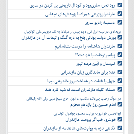
رود تجن، ساری‌رود و گودال تاریخی پل گردن در ساری
مازندران‌پژوهی همراه با پژوهش‌های میدانی
دستینۀ رادیو ساری
رویدادی در نیمه اول قرن دوم پیش از میلاد؛ به قلم درویش‌علی کولاییان
یورش دولت یونانی بلخ به دره گنگ و تبعات آن در مازندران
مازندران شاهنامه را درست بشناسانیم
پیامبر؛رحلت یا شهادت؟!
تبرستان و آیین مردم تپور
تقلا برای ماندگاری زبان مازندرانی
جهل یا غفلت در شناخت روز خاموشی نیما
منشاء کلیله مازندران است، نه شبه قاره هند
در سوگ رحلتِ پیرغلام مکتب عاشورا، حاج شیخ میرزا ولی الله زلیکانی
امام حسینِ روز یازدهم محرّم
ابوالحسن خوشرو به روایت محمودجوادیان کوتنایی
خوشرو، خنياگر برومند مازندران
نگاهی تازه به روایت‌های شاهنامه از مازندران