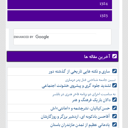
اسفند
فروردين
1384
خرداد
مرداد
مهر
آذر
بهمن
ارديبهشت
تير
شهريور
آبان
دی
اسفند
فروردين
1383
خرداد
مرداد
مهر
آذر
بهمن
ارديبهشت
تير
شهريور
آبان
دی
اسفند
فروردين
خرداد
مرداد
مهر
آذر
بهمن
ارديبهشت
تير
شهريور
آبان
دی
اسفند
خرداد
مرداد
مهر
آذر
بهمن
تير
شهريور
آبان
دی
اسفند
مرداد
مهر
آذر
بهمن
شهريور
آخرین مقاله ها
آبان
دی
اسفند
مهر
آذر
بهمن
آبان
ساری و نکته هایی تاریخی از گذشته دور
دی
اسفند
آذر
بهمن
تبیین جامعه شناختی قتل پدر درساری
دی
اسفند
تشدید جلوه‌ گری و پیشروی خشونت اجتماعی
بهمن
به مناسبت اجرای دو برنامه فاخر هنری در بابلسر
اسفند
دالان باریک فرهنگ و هنر
حسن‌کیائیان، نشرچشمه و «امانتی»اش
آقاحسن بادکوبه ای، اردشیر برزگر و روزگارشان
یادمانی عظیم از تمدن مازندران باستان