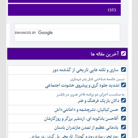
ارديبهشت
تير
شهريور
آبان
دی
اسفند
فروردين
1383
خرداد
مرداد
مهر
آذر
بهمن
ارديبهشت
تير
شهريور
آبان
دی
اسفند
فروردين
خرداد
مرداد
مهر
آذر
بهمن
ارديبهشت
تير
شهريور
آبان
دی
اسفند
خرداد
مرداد
مهر
آذر
بهمن
تير
شهريور
آبان
دی
اسفند
مرداد
مهر
آذر
بهمن
شهريور
آخرین مقاله ها
آبان
دی
اسفند
مهر
آذر
بهمن
آبان
ساری و نکته هایی تاریخی از گذشته دور
دی
اسفند
آذر
بهمن
تبیین جامعه شناختی قتل پدر درساری
دی
اسفند
تشدید جلوه‌ گری و پیشروی خشونت اجتماعی
بهمن
به مناسبت اجرای دو برنامه فاخر هنری در بابلسر
اسفند
دالان باریک فرهنگ و هنر
حسن‌کیائیان، نشرچشمه و «امانتی»اش
آقاحسن بادکوبه ای، اردشیر برزگر و روزگارشان
یادمانی عظیم از تمدن مازندران باستان
رود تجن، ساری‌رود و گودال تاریخی پل گردن در ساری