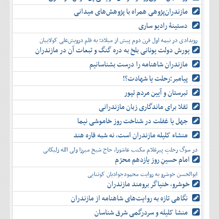
مازندران‌پژوهی همراه با پژوهش‌های میدانی
دستینۀ رادیو ساری
رویدادی در نیمه اول قرن دوم پیش از میلاد؛ به قلم درویش‌علی کولاییان
یورش دولت یونانی بلخ به دره گنگ و تبعات آن در مازندران
مازندران شاهنامه را درست بشناسانیم
پیامبر؛رحلت یا شهادت؟!
تبرستان و آیین مردم تپور
تقلا برای ماندگاری زبان مازندرانی
جهل یا غفلت در شناخت روز خاموشی نیما
منشاء کلیله مازندران است، نه شبه قاره هند
در سوگ رحلتِ پیرغلام مکتب عاشورا، حاج شیخ میرزا ولی الله زلیکانی
امام حسینِ روز یازدهم محرّم
ابوالحسن خوشرو به روایت محمودجوادیان کوتنایی
خوشرو، خنياگر برومند مازندران
نگاهی تازه به روایت‌های شاهنامه از مازندران
منشا کلیله و سردرگمی شرق شناسان