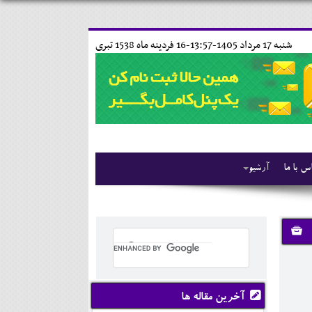
شنبه 17 مرداد 1405-13:57-
16 فردينه ماه 1538 تبری
س با ما
آرشیو
آخرین مقاله ها