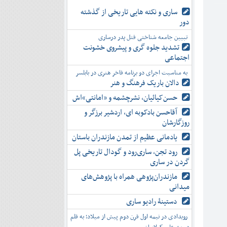
ساری و نکته هایی تاریخی از گذشته
دور
تبیین جامعه شناختی قتل پدر درساری
تشدید جلوه‌ گری و پیشروی خشونت
اجتماعی
به مناسبت اجرای دو برنامه فاخر هنری در بابلسر
دالان باریک فرهنگ و هنر
حسن‌کیائیان، نشرچشمه و «امانتی»اش
آقاحسن بادکوبه ای، اردشیر برزگر و
روزگارشان
یادمانی عظیم از تمدن مازندران باستان
رود تجن، ساری‌رود و گودال تاریخی پل
گردن در ساری
مازندران‌پژوهی همراه با پژوهش‌های
میدانی
دستینۀ رادیو ساری
رویدادی در نیمه اول قرن دوم پیش از میلاد؛ به قلم