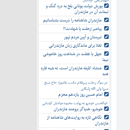
درویش‌علی کولاییان
یورش دولت یونانی بلخ به دره گنگ و
تبعات آن در مازندران
مازندران شاهنامه را درست بشناسانیم
پیامبر؛رحلت یا شهادت؟!
تبرستان و آیین مردم تپور
تقلا برای ماندگاری زبان مازندرانی
جهل یا غفلت در شناخت روز خاموشی
نیما
منشاء کلیله مازندران است، نه شبه قاره
هند
در سوگ رحلتِ پیرغلام مکتب عاشورا، حاج شیخ
میرزا ولی الله زلیکانی
امام حسینِ روز یازدهم محرّم
ابوالحسن خوشرو به روایت محمودجوادیان کوتنایی
خوشرو، خنياگر برومند مازندران
نگاهی تازه به روایت‌های شاهنامه از
مازندران