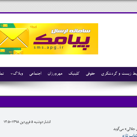
ط زیست و گردشگری
حقوقی
کلینیک
مهرورزان
اجتماعی
وبلاگ
تما
انتشار:دوشنبه 5 فروردين 1398-13:5
 جلالی» می‌گوید
تاب تازه