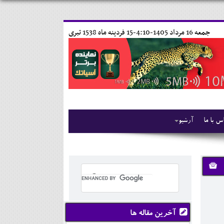
جمعه 16 مرداد 1405-4:10-
15 فردينه ماه 1538 تبری
س با ما
آرشیو
آخرین مقاله ها