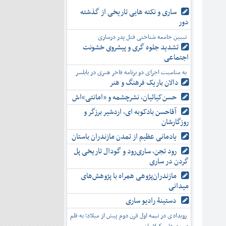
ساری و نکته هایی تاریخی از گذشته
دور
تبیین جامعه شناختی قتل پدر درساری
تشدید جلوه‌ گری و پیشروی خشونت
اجتماعی
به مناسبت اجرای دو برنامه فاخر هنری در بابلسر
دالان باریک فرهنگ و هنر
حسن‌کیائیان، نشرچشمه و «امانتی»اش
آقاحسن بادکوبه ای، اردشیر برزگر و
روزگارشان
یادمانی عظیم از تمدن مازندران باستان
رود تجن، ساری‌رود و گودال تاریخی پل
گردن در ساری
مازندران‌پژوهی همراه با پژوهش‌های
میدانی
دستینۀ رادیو ساری
رویدادی در نیمه اول قرن دوم پیش از میلاد؛ به قلم