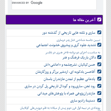
تير
شهريور
آبان
دی
اسفند
خرداد
مرداد
مهر
آذر
بهمن
تير
شهريور
آبان
دی
اسفند
مرداد
مهر
آذر
بهمن
شهريور
آخرین مقاله ها
آبان
دی
اسفند
مهر
آذر
بهمن
آبان
ساری و نکته هایی تاریخی از گذشته دور
دی
اسفند
آذر
بهمن
تبیین جامعه شناختی قتل پدر درساری
دی
اسفند
تشدید جلوه‌ گری و پیشروی خشونت اجتماعی
بهمن
به مناسبت اجرای دو برنامه فاخر هنری در بابلسر
اسفند
دالان باریک فرهنگ و هنر
حسن‌کیائیان، نشرچشمه و «امانتی»اش
آقاحسن بادکوبه ای، اردشیر برزگر و روزگارشان
یادمانی عظیم از تمدن مازندران باستان
رود تجن، ساری‌رود و گودال تاریخی پل گردن در ساری
مازندران‌پژوهی همراه با پژوهش‌های میدانی
دستینۀ رادیو ساری
رویدادی در نیمه اول قرن دوم پیش از میلاد؛ به قلم درویش‌علی کولاییان