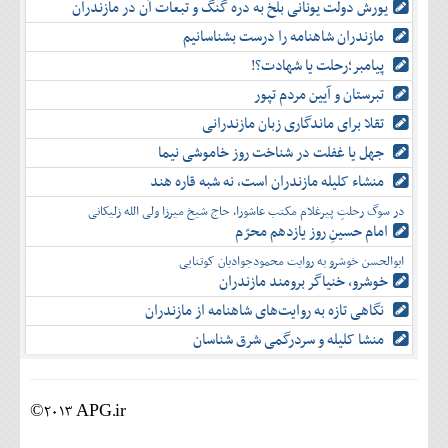
یورش دولت یونانی بلخ به دره گنگ و تبعات آن در مازندران
مازندران شاهنامه را درست بشناسانیم
پیامبر؛رحلت یا شهادت؟!
تبرستان و آیین مردم تپور
تقلا برای ماندگاری زبان مازندرانی
جهل یا غفلت در شناخت روز خاموشی نیما
منشاء کلیله مازندران است، نه شبه قاره هند
در سوگ رحلتِ پیرغلام مکتب عاشورا، حاج شیخ میرزا ولی الله زلیکانی
امام حسینِ روز یازدهم محرّم
ابوالحسن خوشرو به روایت محمودجوادیان کوتنایی
خوشرو، خنياگر برومند مازندران
نگاهی تازه به روایت‌های شاهنامه از مازندران
منشا کلیله و سردرگمی شرق شناسان
©2013 APG.ir