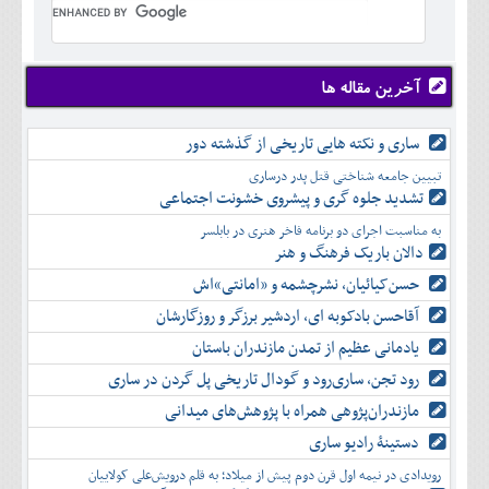
تير
شهريور
آبان
دی
اسفند
خرداد
مرداد
مهر
آذر
بهمن
تير
شهريور
آبان
دی
اسفند
مرداد
مهر
آذر
بهمن
شهريور
آخرین مقاله ها
آبان
دی
اسفند
مهر
آذر
بهمن
آبان
ساری و نکته هایی تاریخی از گذشته دور
دی
اسفند
آذر
بهمن
تبیین جامعه شناختی قتل پدر درساری
دی
اسفند
تشدید جلوه‌ گری و پیشروی خشونت اجتماعی
بهمن
به مناسبت اجرای دو برنامه فاخر هنری در بابلسر
اسفند
دالان باریک فرهنگ و هنر
حسن‌کیائیان، نشرچشمه و «امانتی»اش
آقاحسن بادکوبه ای، اردشیر برزگر و روزگارشان
یادمانی عظیم از تمدن مازندران باستان
رود تجن، ساری‌رود و گودال تاریخی پل گردن در ساری
مازندران‌پژوهی همراه با پژوهش‌های میدانی
دستینۀ رادیو ساری
رویدادی در نیمه اول قرن دوم پیش از میلاد؛ به قلم درویش‌علی کولاییان