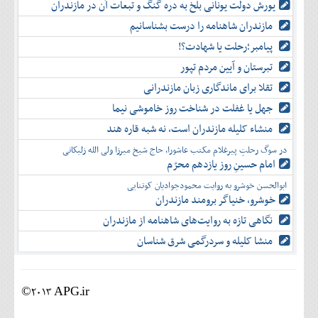
یورش دولت یونانی بلخ به دره گنگ و تبعات آن در مازندران
مازندران شاهنامه را درست بشناسانیم
پیامبر؛رحلت یا شهادت؟!
تبرستان و آیین مردم تپور
تقلا برای ماندگاری زبان مازندرانی
جهل یا غفلت در شناخت روز خاموشی نیما
منشاء کلیله مازندران است، نه شبه قاره هند
در سوگ رحلتِ پیرغلام مکتب عاشورا، حاج شیخ میرزا ولی الله زلیکانی
امام حسینِ روز یازدهم محرّم
ابوالحسن خوشرو به روایت محمودجوادیان کوتنایی
خوشرو، خنياگر برومند مازندران
نگاهی تازه به روایت‌های شاهنامه از مازندران
منشا کلیله و سردرگمی شرق شناسان
©2013 APG.ir