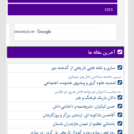
ارديبهشت
تير
شهريور
آبان
دی
اسفند
فروردين
1383
خرداد
مرداد
مهر
آذر
بهمن
ارديبهشت
تير
شهريور
آبان
دی
اسفند
فروردين
خرداد
مرداد
مهر
آذر
بهمن
ارديبهشت
تير
شهريور
آبان
دی
اسفند
خرداد
مرداد
مهر
آذر
بهمن
تير
شهريور
آبان
دی
اسفند
مرداد
مهر
آذر
بهمن
شهريور
آخرین مقاله ها
آبان
دی
اسفند
مهر
آذر
بهمن
آبان
ساری و نکته هایی تاریخی از گذشته دور
دی
اسفند
آذر
بهمن
تبیین جامعه شناختی قتل پدر درساری
دی
اسفند
تشدید جلوه‌ گری و پیشروی خشونت اجتماعی
بهمن
به مناسبت اجرای دو برنامه فاخر هنری در بابلسر
اسفند
دالان باریک فرهنگ و هنر
حسن‌کیائیان، نشرچشمه و «امانتی»اش
آقاحسن بادکوبه ای، اردشیر برزگر و روزگارشان
یادمانی عظیم از تمدن مازندران باستان
رود تجن، ساری‌رود و گودال تاریخی پل گردن در ساری