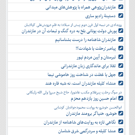
مازندران‌پژوهی همراه با پژوهش‌های میدانی
دستینۀ رادیو ساری
رویدادی در نیمه اول قرن دوم پیش از میلاد؛ به قلم درویش‌علی کولاییان
یورش دولت یونانی بلخ به دره گنگ و تبعات آن در مازندران
مازندران شاهنامه را درست بشناسانیم
پیامبر؛رحلت یا شهادت؟!
تبرستان و آیین مردم تپور
تقلا برای ماندگاری زبان مازندرانی
جهل یا غفلت در شناخت روز خاموشی نیما
منشاء کلیله مازندران است، نه شبه قاره هند
در سوگ رحلتِ پیرغلام مکتب عاشورا، حاج شیخ میرزا ولی الله زلیکانی
امام حسینِ روز یازدهم محرّم
ابوالحسن خوشرو به روایت محمودجوادیان کوتنایی
خوشرو، خنياگر برومند مازندران
نگاهی تازه به روایت‌های شاهنامه از مازندران
منشا کلیله و سردرگمی شرق شناسان