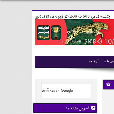
يکشنبه 18 مرداد 1405-16:55-
17 فردينه ماه 1538 تبری
س با ما
آرشیو
آخرین مقاله ها