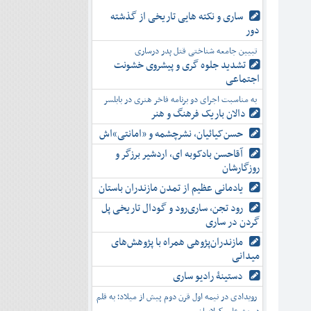
ساری و نکته هایی تاریخی از گذشته
دور
تبیین جامعه شناختی قتل پدر درساری
تشدید جلوه‌ گری و پیشروی خشونت
اجتماعی
به مناسبت اجرای دو برنامه فاخر هنری در بابلسر
دالان باریک فرهنگ و هنر
حسن‌کیائیان، نشرچشمه و «امانتی»اش
آقاحسن بادکوبه ای، اردشیر برزگر و
روزگارشان
یادمانی عظیم از تمدن مازندران باستان
رود تجن، ساری‌رود و گودال تاریخی پل
گردن در ساری
مازندران‌پژوهی همراه با پژوهش‌های
میدانی
دستینۀ رادیو ساری
رویدادی در نیمه اول قرن دوم پیش از میلاد؛ به قلم