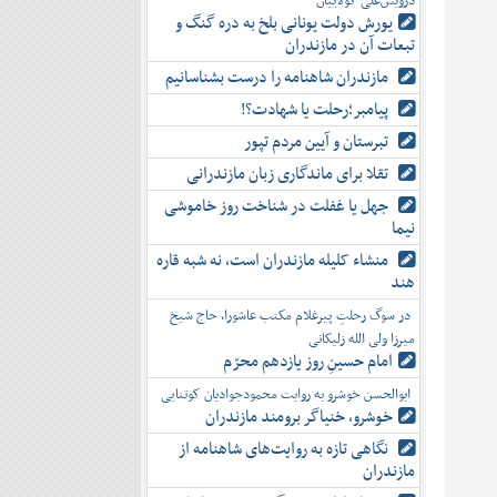
درویش‌علی کولاییان
یورش دولت یونانی بلخ به دره گنگ و
تبعات آن در مازندران
مازندران شاهنامه را درست بشناسانیم
پیامبر؛رحلت یا شهادت؟!
تبرستان و آیین مردم تپور
تقلا برای ماندگاری زبان مازندرانی
جهل یا غفلت در شناخت روز خاموشی
نیما
منشاء کلیله مازندران است، نه شبه قاره
هند
در سوگ رحلتِ پیرغلام مکتب عاشورا، حاج شیخ
میرزا ولی الله زلیکانی
امام حسینِ روز یازدهم محرّم
ابوالحسن خوشرو به روایت محمودجوادیان کوتنایی
خوشرو، خنياگر برومند مازندران
نگاهی تازه به روایت‌های شاهنامه از
مازندران