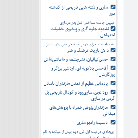
ساری و نکته هایی تاریخی از گذشته
دور
تبیین جامعه شناختی قتل پدر درساری
تشدید جلوه‌ گری و پیشروی خشونت
اجتماعی
به مناسبت اجرای دو برنامه فاخر هنری در بابلسر
دالان باریک فرهنگ و هنر
حسن‌کیائیان، نشرچشمه و «امانتی»اش
آقاحسن بادکوبه ای، اردشیر برزگر و
روزگارشان
یادمانی عظیم از تمدن مازندران باستان
رود تجن، ساری‌رود و گودال تاریخی پل
گردن در ساری
مازندران‌پژوهی همراه با پژوهش‌های
میدانی
دستینۀ رادیو ساری
رویدادی در نیمه اول قرن دوم پیش از میلاد؛ به قلم