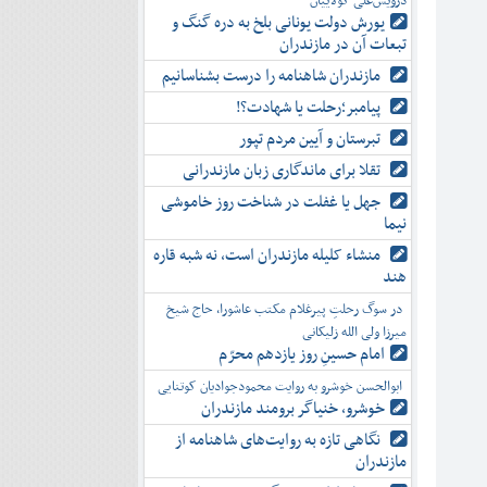
درویش‌علی کولاییان
یورش دولت یونانی بلخ به دره گنگ و
تبعات آن در مازندران
مازندران شاهنامه را درست بشناسانیم
پیامبر؛رحلت یا شهادت؟!
تبرستان و آیین مردم تپور
تقلا برای ماندگاری زبان مازندرانی
جهل یا غفلت در شناخت روز خاموشی
نیما
منشاء کلیله مازندران است، نه شبه قاره
هند
در سوگ رحلتِ پیرغلام مکتب عاشورا، حاج شیخ
میرزا ولی الله زلیکانی
امام حسینِ روز یازدهم محرّم
ابوالحسن خوشرو به روایت محمودجوادیان کوتنایی
خوشرو، خنياگر برومند مازندران
نگاهی تازه به روایت‌های شاهنامه از
مازندران