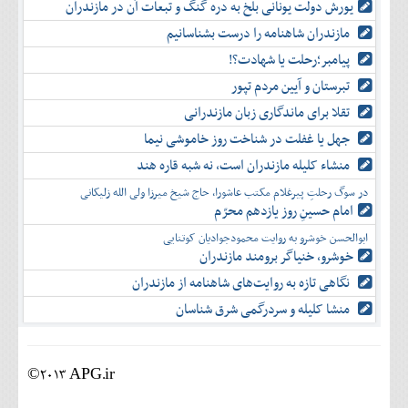
یورش دولت یونانی بلخ به دره گنگ و تبعات آن در مازندران
مازندران شاهنامه را درست بشناسانیم
پیامبر؛رحلت یا شهادت؟!
تبرستان و آیین مردم تپور
تقلا برای ماندگاری زبان مازندرانی
جهل یا غفلت در شناخت روز خاموشی نیما
منشاء کلیله مازندران است، نه شبه قاره هند
در سوگ رحلتِ پیرغلام مکتب عاشورا، حاج شیخ میرزا ولی الله زلیکانی
امام حسینِ روز یازدهم محرّم
ابوالحسن خوشرو به روایت محمودجوادیان کوتنایی
خوشرو، خنياگر برومند مازندران
نگاهی تازه به روایت‌های شاهنامه از مازندران
منشا کلیله و سردرگمی شرق شناسان
©2013 APG.ir