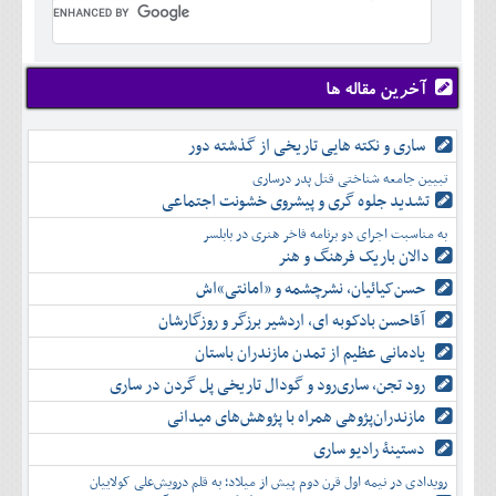
تير
شهريور
آبان
دی
اسفند
خرداد
مرداد
مهر
آذر
بهمن
تير
شهريور
آبان
دی
اسفند
مرداد
مهر
آذر
بهمن
شهريور
آخرین مقاله ها
آبان
دی
اسفند
مهر
آذر
بهمن
آبان
ساری و نکته هایی تاریخی از گذشته دور
دی
اسفند
آذر
بهمن
تبیین جامعه شناختی قتل پدر درساری
دی
اسفند
تشدید جلوه‌ گری و پیشروی خشونت اجتماعی
بهمن
به مناسبت اجرای دو برنامه فاخر هنری در بابلسر
اسفند
دالان باریک فرهنگ و هنر
حسن‌کیائیان، نشرچشمه و «امانتی»اش
آقاحسن بادکوبه ای، اردشیر برزگر و روزگارشان
یادمانی عظیم از تمدن مازندران باستان
رود تجن، ساری‌رود و گودال تاریخی پل گردن در ساری
مازندران‌پژوهی همراه با پژوهش‌های میدانی
دستینۀ رادیو ساری
رویدادی در نیمه اول قرن دوم پیش از میلاد؛ به قلم درویش‌علی کولاییان