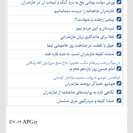
یورش دولت یونانی بلخ به دره گنگ و تبعات آن در مازندران
مازندران شاهنامه را درست بشناسانیم
پیامبر؛رحلت یا شهادت؟!
تبرستان و آیین مردم تپور
تقلا برای ماندگاری زبان مازندرانی
جهل یا غفلت در شناخت روز خاموشی نیما
منشاء کلیله مازندران است، نه شبه قاره هند
در سوگ رحلتِ پیرغلام مکتب عاشورا، حاج شیخ میرزا ولی الله زلیکانی
امام حسینِ روز یازدهم محرّم
ابوالحسن خوشرو به روایت محمودجوادیان کوتنایی
خوشرو، خنياگر برومند مازندران
نگاهی تازه به روایت‌های شاهنامه از مازندران
منشا کلیله و سردرگمی شرق شناسان
©2013 APG.ir