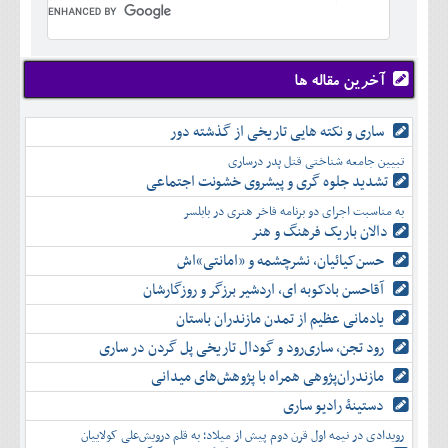
تير
شهريور
آبان
دی
اسفند
خرداد
مرداد
مهر
آذر
بهمن
تير
شهريور
آبان
دی
اسفند
مرداد
مهر
آذر
بهمن
شهريور
آخرین مقاله ها
آبان
دی
اسفند
مهر
آذر
بهمن
آبان
ساری و نکته هایی تاریخی از گذشته دور
دی
اسفند
آذر
بهمن
تبیین جامعه شناختی قتل پدر درساری
دی
اسفند
تشدید جلوه‌ گری و پیشروی خشونت اجتماعی
بهمن
به مناسبت اجرای دو برنامه فاخر هنری در بابلسر
اسفند
دالان باریک فرهنگ و هنر
حسن‌کیائیان، نشرچشمه و «امانتی»اش
آقاحسن بادکوبه ای، اردشیر برزگر و روزگارشان
یادمانی عظیم از تمدن مازندران باستان
رود تجن، ساری‌رود و گودال تاریخی پل گردن در ساری
مازندران‌پژوهی همراه با پژوهش‌های میدانی
دستینۀ رادیو ساری
رویدادی در نیمه اول قرن دوم پیش از میلاد؛ به قلم درویش‌علی کولاییان