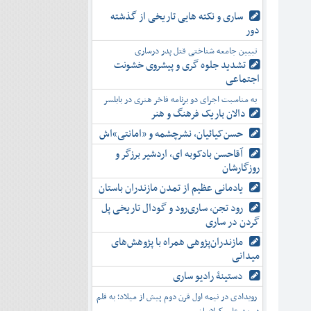
ساری و نکته هایی تاریخی از گذشته
دور
تبیین جامعه شناختی قتل پدر درساری
تشدید جلوه‌ گری و پیشروی خشونت
اجتماعی
به مناسبت اجرای دو برنامه فاخر هنری در بابلسر
دالان باریک فرهنگ و هنر
حسن‌کیائیان، نشرچشمه و «امانتی»اش
آقاحسن بادکوبه ای، اردشیر برزگر و
روزگارشان
یادمانی عظیم از تمدن مازندران باستان
رود تجن، ساری‌رود و گودال تاریخی پل
گردن در ساری
مازندران‌پژوهی همراه با پژوهش‌های
میدانی
دستینۀ رادیو ساری
رویدادی در نیمه اول قرن دوم پیش از میلاد؛ به قلم