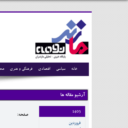
خانه
سیاسی
اقتصادی
فرهنگی و هنری
محی
آرشیو مقاله ها
1405
صفحه:
فروردين