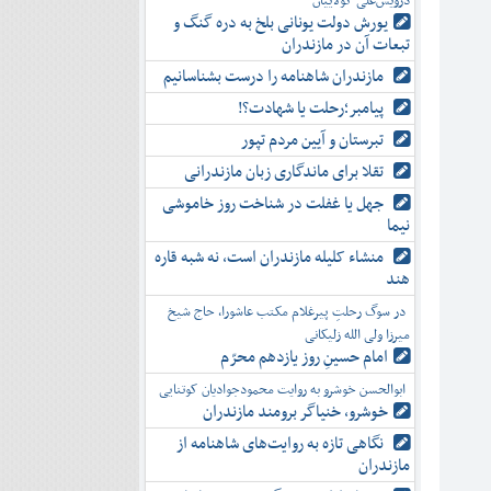
درویش‌علی کولاییان
یورش دولت یونانی بلخ به دره گنگ و
تبعات آن در مازندران
مازندران شاهنامه را درست بشناسانیم
پیامبر؛رحلت یا شهادت؟!
تبرستان و آیین مردم تپور
تقلا برای ماندگاری زبان مازندرانی
جهل یا غفلت در شناخت روز خاموشی
نیما
منشاء کلیله مازندران است، نه شبه قاره
هند
در سوگ رحلتِ پیرغلام مکتب عاشورا، حاج شیخ
میرزا ولی الله زلیکانی
امام حسینِ روز یازدهم محرّم
ابوالحسن خوشرو به روایت محمودجوادیان کوتنایی
خوشرو، خنياگر برومند مازندران
نگاهی تازه به روایت‌های شاهنامه از
مازندران