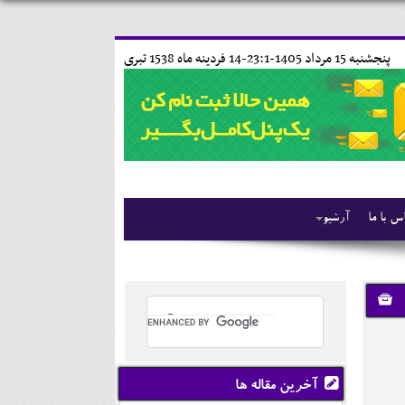
پنجشنبه 15 مرداد 1405-23:1-
14 فردينه ماه 1538 تبری
س با ما
آرشیو
آخرین مقاله ها