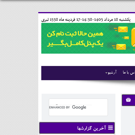
يکشنبه 18 مرداد 1405-14:38-
17 فردينه ماه 1538 تبری
س با ما
آرشیو
آخرین گزارشها