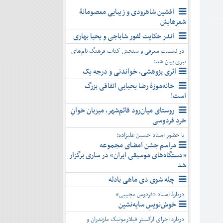
افشین شاهرودی و زیبایی معصومانۀ
شعرهایش
اندر حکایت لفور شاباجی و یحیا بهاری
در نشست معرفی و سنجش کتاب فرهنگ نام‌های
تبری بیان شد:
اثری پژوهشی، خواندنی و درجه یک
خانه‌موزۀ رضا یحیایی اتفاقی بزرگ
است!
روستای میان‌رود قائم‌شهر، میزبان خوانِ
خردِ فردوسی
با حضور استاد حسین علیزاده؛
مراسم جشن امضای مجموعه
«دستگاه‌های موسیقی ایران» در ساری برگزار
شد
چله شوی دی ماهی بادله
دربارۀ استاد «فردوس مجیبی»
خوش‌نویسِ سایه‌نشین
درباره اجرای ارکستر فیلارمونیک مازندران و