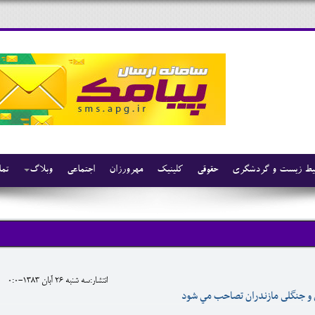
ط زیست و گردشگری
حقوقی
کلینیک
مهرورزان
اجتماعی
وبلاگ
تما
انتشار:سه شنبه 26 آبان 1383-0:0
 و جنگلى مازندران تصاحب مي شود