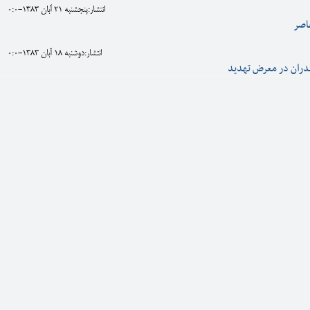
انتشار:پنجشنبه 21 آبان 1383-0:0
عاصر
انتشار:دوشنبه 18 آبان 1383-0:0
دران در معرض تهديد