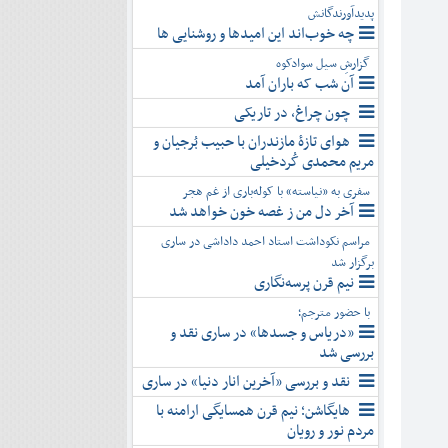
پدیدآورندگانش
چه خوب‌اند این امیدها و روشنایی ها
گزارشِ سیل سوادکوه
آن شب که باران آمد
چون چراغ، در تاریکی
هوای تازۀ مازندران با حبیب بُرجیان و
مریم محمدی کُردخیلی
سفری به «نیاسته» با کوله‌باری از غم هجر
آخر دل من ز غصه خون خواهد شد
مراسم نکوداشت استاد احمد داداشی در ساری
برگزار شد
نیم قرن پرسه‌نگاری
با حضور مترجم؛
«دریاس و جسدها» در ساری نقد و
بررسی شد
نقد و بررسی «آخرین انار دنیا» در ساری
هایگاشن؛ نیم قرن همسایگی ارامنه با
مردم نور و رویان