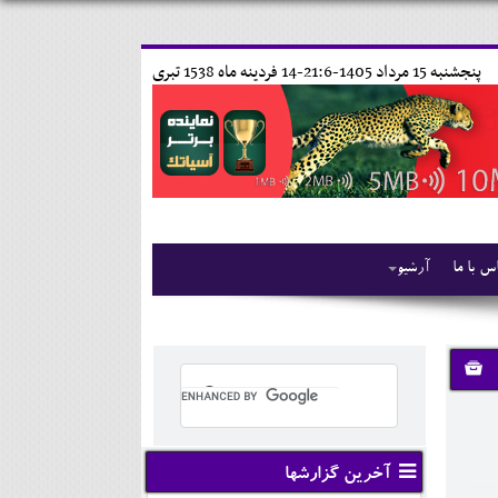
پنجشنبه 15 مرداد 1405-21:6-
14 فردينه ماه 1538 تبری
س با ما
آرشیو
آخرین گزارشها