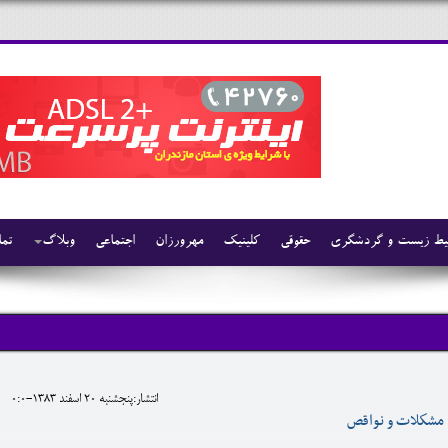
ط زیست و گردشگری
حقوقی
کلینیک
مهرورزان
اجتماعی
وبلاگ
تما
انتشار:پنجشنبه 20 اسفند 1383-0:0
؛ مشكلات و نواقص