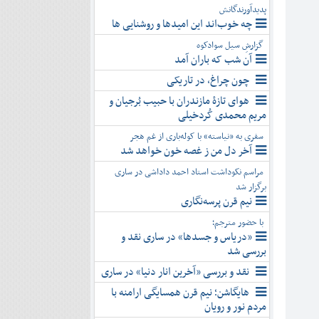
پدیدآورندگانش
چه خوب‌اند این امیدها و روشنایی ها
گزارشِ سیل سوادکوه
آن شب که باران آمد
چون چراغ، در تاریکی
هوای تازۀ مازندران با حبیب بُرجیان و
مریم محمدی کُردخیلی
سفری به «نیاسته» با کوله‌باری از غم هجر
آخر دل من ز غصه خون خواهد شد
مراسم نکوداشت استاد احمد داداشی در ساری
برگزار شد
نیم قرن پرسه‌نگاری
با حضور مترجم؛
«دریاس و جسدها» در ساری نقد و
بررسی شد
نقد و بررسی «آخرین انار دنیا» در ساری
هایگاشن؛ نیم قرن همسایگی ارامنه با
مردم نور و رویان