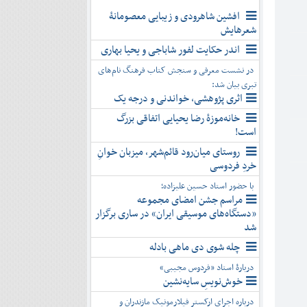
افشین شاهرودی و زیبایی معصومانۀ
شعرهایش
اندر حکایت لفور شاباجی و یحیا بهاری
در نشست معرفی و سنجش کتاب فرهنگ نام‌های
تبری بیان شد:
اثری پژوهشی، خواندنی و درجه یک
خانه‌موزۀ رضا یحیایی اتفاقی بزرگ
است!
روستای میان‌رود قائم‌شهر، میزبان خوانِ
خردِ فردوسی
با حضور استاد حسین علیزاده؛
مراسم جشن امضای مجموعه
«دستگاه‌های موسیقی ایران» در ساری برگزار
شد
چله شوی دی ماهی بادله
دربارۀ استاد «فردوس مجیبی»
خوش‌نویسِ سایه‌نشین
درباره اجرای ارکستر فیلارمونیک مازندران و