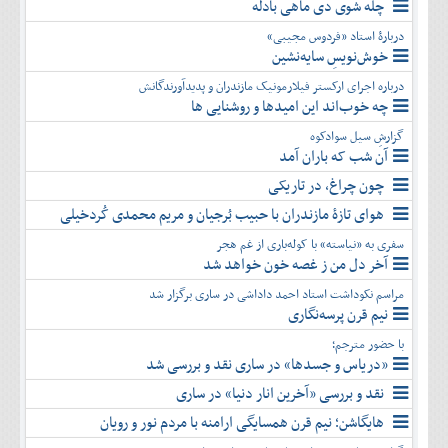
چله شوی دی ماهی بادله
دربارۀ استاد «فردوس مجیبی»
خوش‌نویسِ سایه‌نشین
درباره اجرای ارکستر فیلارمونیک مازندران و پدیدآورندگانش
چه خوب‌اند این امیدها و روشنایی ها
گزارشِ سیل سوادکوه
آن شب که باران آمد
چون چراغ، در تاریکی
هوای تازۀ مازندران با حبیب بُرجیان و مریم محمدی کُردخیلی
سفری به «نیاسته» با کوله‌باری از غم هجر
آخر دل من ز غصه خون خواهد شد
مراسم نکوداشت استاد احمد داداشی در ساری برگزار شد
نیم قرن پرسه‌نگاری
با حضور مترجم؛
«دریاس و جسدها» در ساری نقد و بررسی شد
نقد و بررسی «آخرین انار دنیا» در ساری
هایگاشن؛ نیم قرن همسایگی ارامنه با مردم نور و رویان