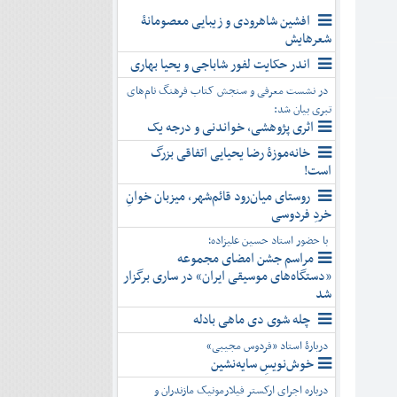
افشین شاهرودی و زیبایی معصومانۀ
شعرهایش
اندر حکایت لفور شاباجی و یحیا بهاری
در نشست معرفی و سنجش کتاب فرهنگ نام‌های
تبری بیان شد:
اثری پژوهشی، خواندنی و درجه یک
خانه‌موزۀ رضا یحیایی اتفاقی بزرگ
است!
روستای میان‌رود قائم‌شهر، میزبان خوانِ
خردِ فردوسی
با حضور استاد حسین علیزاده؛
مراسم جشن امضای مجموعه
«دستگاه‌های موسیقی ایران» در ساری برگزار
شد
چله شوی دی ماهی بادله
دربارۀ استاد «فردوس مجیبی»
خوش‌نویسِ سایه‌نشین
درباره اجرای ارکستر فیلارمونیک مازندران و