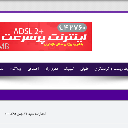
ط زیست و گردشگری
حقوقی
کلینیک
مهرورزان
اجتماعی
وبلاگ
تما
انتشار:سه شنبه 24 بهمن 1385-0:0