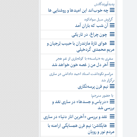
پدیدآورندگانش
چه خوب‌اند این امیدها و روشنایی ها
گزارشِ سیل سوادکوه
آن شب که باران آمد
چون چراغ، در تاریکی
هوای تازۀ مازندران با حبیب بُرجیان و
مریم محمدی کُردخیلی
سفری به «نیاسته» با کوله‌باری از غم هجر
آخر دل من ز غصه خون خواهد شد
مراسم نکوداشت استاد احمد داداشی در ساری
برگزار شد
نیم قرن پرسه‌نگاری
با حضور مترجم؛
«دریاس و جسدها» در ساری نقد و
بررسی شد
نقد و بررسی «آخرین انار دنیا» در ساری
هایگاشن؛ نیم قرن همسایگی ارامنه با
مردم نور و رویان