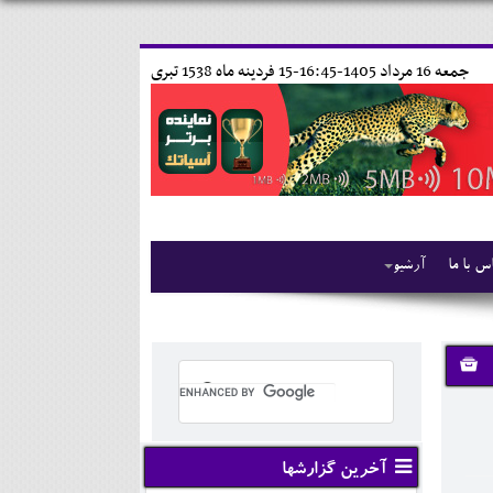
جمعه 16 مرداد 1405-16:45-
15 فردينه ماه 1538 تبری
س با ما
آرشیو
آخرین گزارشها