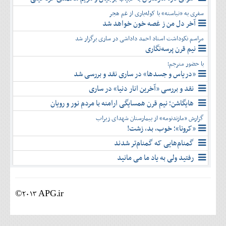
سفری به «نیاسته» با کوله‌باری از غم هجر
آخر دل من ز غصه خون خواهد شد
مراسم نکوداشت استاد احمد داداشی در ساری برگزار شد
نیم قرن پرسه‌نگاری
با حضور مترجم؛
«دریاس و جسدها» در ساری نقد و بررسی شد
نقد و بررسی «آخرین انار دنیا» در ساری
هایگاشن؛ نیم قرن همسایگی ارامنه با مردم نور و رویان
گزارش «مازندنومه» از بیمارستان شهدای زیراب
«کرونا»؛ خوب، بد، زشت!
گمنام‌هایی که گمنام‌تر شدند
رفتید ولی به یاد ما می مانید
©2013 APG.ir