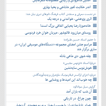
افشین شاهرودی و زیبایی معصومانۀ شعرهایش
دی
آذر
بهمن
اندر حکایت لفور شاباجی و یحیا بهاری
دی
اسفند
در نشست معرفی و سنجش کتاب فرهنگ نام‌های تبری بیان شد:
بهمن
اثری پژوهشی، خواندنی و درجه یک
اسفند
خانه‌موزۀ رضا یحیایی اتفاقی بزرگ است!
روستای میان‌رود قائم‌شهر، میزبان خوانِ خردِ فردوسی
با حضور استاد حسین علیزاده؛
مراسم جشن امضای مجموعه «دستگاه‌های موسیقی ایران» در
ساری برگزار شد
چله شوی دی ماهی بادله
دربارۀ استاد «فردوس مجیبی»
خوش‌نویسِ سایه‌نشین
درباره اجرای ارکستر فیلارمونیک مازندران و پدیدآورندگانش
چه خوب‌اند این امیدها و روشنایی ها
گزارشِ سیل سوادکوه
آن شب که باران آمد
چون چراغ، در تاریکی
هوای تازۀ مازندران با حبیب بُرجیان و مریم محمدی کُردخیلی