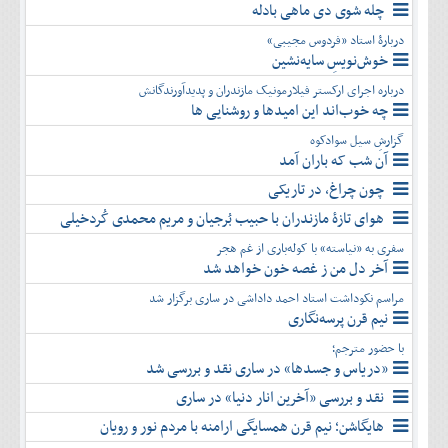
چله شوی دی ماهی بادله
دربارۀ استاد «فردوس مجیبی»
خوش‌نویسِ سایه‌نشین
درباره اجرای ارکستر فیلارمونیک مازندران و پدیدآورندگانش
چه خوب‌اند این امیدها و روشنایی ها
گزارشِ سیل سوادکوه
آن شب که باران آمد
چون چراغ، در تاریکی
هوای تازۀ مازندران با حبیب بُرجیان و مریم محمدی کُردخیلی
سفری به «نیاسته» با کوله‌باری از غم هجر
آخر دل من ز غصه خون خواهد شد
مراسم نکوداشت استاد احمد داداشی در ساری برگزار شد
نیم قرن پرسه‌نگاری
با حضور مترجم؛
«دریاس و جسدها» در ساری نقد و بررسی شد
نقد و بررسی «آخرین انار دنیا» در ساری
هایگاشن؛ نیم قرن همسایگی ارامنه با مردم نور و رویان