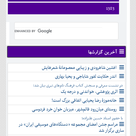
ارديبهشت
فروردين
1383
خرداد
ارديبهشت
تير
فروردين
خرداد
مرداد
ارديبهشت
تير
شهريور
خرداد
مرداد
مهر
تير
شهريور
آبان
مرداد
مهر
آذر
شهريور
آخرین گزارشها
آبان
دی
مهر
آذر
بهمن
آبان
افشین شاهرودی و زیبایی معصومانۀ شعرهایش
دی
اسفند
آذر
بهمن
اندر حکایت لفور شاباجی و یحیا بهاری
دی
اسفند
در نشست معرفی و سنجش کتاب فرهنگ نام‌های تبری بیان شد:
بهمن
اثری پژوهشی، خواندنی و درجه یک
اسفند
خانه‌موزۀ رضا یحیایی اتفاقی بزرگ است!
روستای میان‌رود قائم‌شهر، میزبان خوانِ خردِ فردوسی
با حضور استاد حسین علیزاده؛
مراسم جشن امضای مجموعه «دستگاه‌های موسیقی ایران» در
ساری برگزار شد