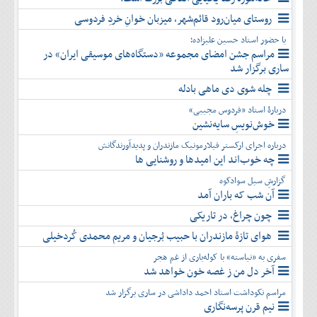
روستای میان‌رود قائم‌شهر، میزبان خوانِ خردِ فردوسی
با حضور استاد حسین علیزاده؛
مراسم جشن امضای مجموعه «دستگاه‌های موسیقی ایران» در
ساری برگزار شد
چله شوی دی ماهی بادله
دربارۀ استاد «فردوس مجیبی»
خوش‌نویسِ سایه‌نشین
درباره اجرای ارکستر فیلارمونیک مازندران و پدیدآورندگانش
چه خوب‌اند این امیدها و روشنایی ها
گزارشِ سیل سوادکوه
آن شب که باران آمد
چون چراغ، در تاریکی
هوای تازۀ مازندران با حبیب بُرجیان و مریم محمدی کُردخیلی
سفری به «نیاسته» با کوله‌باری از غم هجر
آخر دل من ز غصه خون خواهد شد
مراسم نکوداشت استاد احمد داداشی در ساری برگزار شد
نیم قرن پرسه‌نگاری