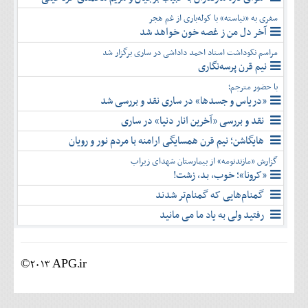
سفری به «نیاسته» با کوله‌باری از غم هجر
آخر دل من ز غصه خون خواهد شد
مراسم نکوداشت استاد احمد داداشی در ساری برگزار شد
نیم قرن پرسه‌نگاری
با حضور مترجم؛
«دریاس و جسدها» در ساری نقد و بررسی شد
نقد و بررسی «آخرین انار دنیا» در ساری
هایگاشن؛ نیم قرن همسایگی ارامنه با مردم نور و رویان
گزارش «مازندنومه» از بیمارستان شهدای زیراب
«کرونا»؛ خوب، بد، زشت!
گمنام‌هایی که گمنام‌تر شدند
رفتید ولی به یاد ما می مانید
©2013 APG.ir