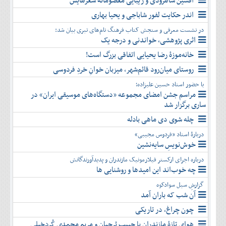
افشین شاهرودی و زیبایی معصومانۀ شعرهایش
دی
اسفند
آذر
بهمن
اندر حکایت لفور شاباجی و یحیا بهاری
دی
اسفند
در نشست معرفی و سنجش کتاب فرهنگ نام‌های تبری بیان شد:
بهمن
اثری پژوهشی، خواندنی و درجه یک
اسفند
خانه‌موزۀ رضا یحیایی اتفاقی بزرگ است!
روستای میان‌رود قائم‌شهر، میزبان خوانِ خردِ فردوسی
با حضور استاد حسین علیزاده؛
مراسم جشن امضای مجموعه «دستگاه‌های موسیقی ایران» در
ساری برگزار شد
چله شوی دی ماهی بادله
دربارۀ استاد «فردوس مجیبی»
خوش‌نویسِ سایه‌نشین
درباره اجرای ارکستر فیلارمونیک مازندران و پدیدآورندگانش
چه خوب‌اند این امیدها و روشنایی ها
گزارشِ سیل سوادکوه
آن شب که باران آمد
چون چراغ، در تاریکی
هوای تازۀ مازندران با حبیب بُرجیان و مریم محمدی کُردخیلی