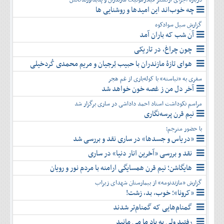
چه خوب‌اند این امیدها و روشنایی ها
گزارشِ سیل سوادکوه
آن شب که باران آمد
چون چراغ، در تاریکی
هوای تازۀ مازندران با حبیب بُرجیان و مریم محمدی کُردخیلی
سفری به «نیاسته» با کوله‌باری از غم هجر
آخر دل من ز غصه خون خواهد شد
مراسم نکوداشت استاد احمد داداشی در ساری برگزار شد
نیم قرن پرسه‌نگاری
با حضور مترجم؛
«دریاس و جسدها» در ساری نقد و بررسی شد
نقد و بررسی «آخرین انار دنیا» در ساری
هایگاشن؛ نیم قرن همسایگی ارامنه با مردم نور و رویان
گزارش «مازندنومه» از بیمارستان شهدای زیراب
«کرونا»؛ خوب، بد، زشت!
گمنام‌هایی که گمنام‌تر شدند
رفتید ولی به یاد ما می مانید