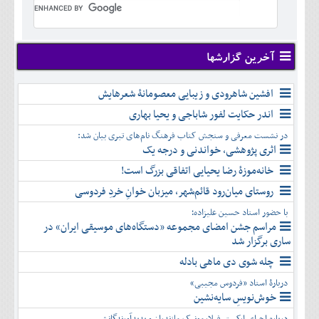
تير
شهريور
آبان
خرداد
مرداد
مهر
آذر
تير
شهريور
آبان
دی
مرداد
مهر
آذر
بهمن
شهريور
آخرین گزارشها
آبان
دی
اسفند
مهر
آذر
بهمن
آبان
افشین شاهرودی و زیبایی معصومانۀ شعرهایش
دی
اسفند
آذر
بهمن
اندر حکایت لفور شاباجی و یحیا بهاری
دی
اسفند
در نشست معرفی و سنجش کتاب فرهنگ نام‌های تبری بیان شد:
بهمن
اثری پژوهشی، خواندنی و درجه یک
اسفند
خانه‌موزۀ رضا یحیایی اتفاقی بزرگ است!
روستای میان‌رود قائم‌شهر، میزبان خوانِ خردِ فردوسی
با حضور استاد حسین علیزاده؛
مراسم جشن امضای مجموعه «دستگاه‌های موسیقی ایران» در
ساری برگزار شد
چله شوی دی ماهی بادله
دربارۀ استاد «فردوس مجیبی»
خوش‌نویسِ سایه‌نشین
درباره اجرای ارکستر فیلارمونیک مازندران و پدیدآورندگانش