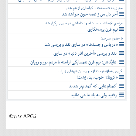
سفری به «نیاسته» با کوله‌باری از غم هجر
آخر دل من ز غصه خون خواهد شد
مراسم نکوداشت استاد احمد داداشی در ساری برگزار شد
نیم قرن پرسه‌نگاری
با حضور مترجم؛
«دریاس و جسدها» در ساری نقد و بررسی شد
نقد و بررسی «آخرین انار دنیا» در ساری
هایگاشن؛ نیم قرن همسایگی ارامنه با مردم نور و رویان
گزارش «مازندنومه» از بیمارستان شهدای زیراب
«کرونا»؛ خوب، بد، زشت!
گمنام‌هایی که گمنام‌تر شدند
رفتید ولی به یاد ما می مانید
©2013 APG.ir