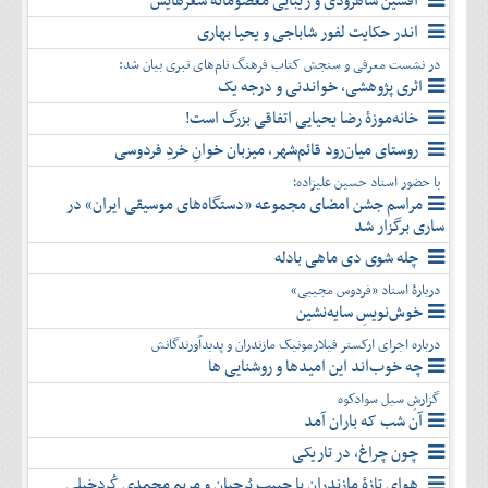
افشین شاهرودی و زیبایی معصومانۀ شعرهایش
دی
اسفند
آذر
بهمن
اندر حکایت لفور شاباجی و یحیا بهاری
دی
اسفند
در نشست معرفی و سنجش کتاب فرهنگ نام‌های تبری بیان شد:
بهمن
اثری پژوهشی، خواندنی و درجه یک
اسفند
خانه‌موزۀ رضا یحیایی اتفاقی بزرگ است!
روستای میان‌رود قائم‌شهر، میزبان خوانِ خردِ فردوسی
با حضور استاد حسین علیزاده؛
مراسم جشن امضای مجموعه «دستگاه‌های موسیقی ایران» در
ساری برگزار شد
چله شوی دی ماهی بادله
دربارۀ استاد «فردوس مجیبی»
خوش‌نویسِ سایه‌نشین
درباره اجرای ارکستر فیلارمونیک مازندران و پدیدآورندگانش
چه خوب‌اند این امیدها و روشنایی ها
گزارشِ سیل سوادکوه
آن شب که باران آمد
چون چراغ، در تاریکی
هوای تازۀ مازندران با حبیب بُرجیان و مریم محمدی کُردخیلی