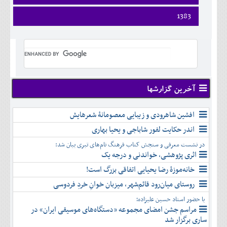
ارديبهشت
تير
شهريور
فروردين
1383
خرداد
مرداد
مهر
ارديبهشت
تير
شهريور
آبان
فروردين
خرداد
مرداد
مهر
آذر
ارديبهشت
تير
شهريور
آبان
دی
خرداد
مرداد
مهر
آذر
بهمن
تير
شهريور
آبان
دی
اسفند
مرداد
مهر
آذر
بهمن
شهريور
آخرین گزارشها
آبان
دی
اسفند
مهر
آذر
بهمن
آبان
افشین شاهرودی و زیبایی معصومانۀ شعرهایش
دی
اسفند
آذر
بهمن
اندر حکایت لفور شاباجی و یحیا بهاری
دی
اسفند
در نشست معرفی و سنجش کتاب فرهنگ نام‌های تبری بیان شد:
بهمن
اثری پژوهشی، خواندنی و درجه یک
اسفند
خانه‌موزۀ رضا یحیایی اتفاقی بزرگ است!
روستای میان‌رود قائم‌شهر، میزبان خوانِ خردِ فردوسی
با حضور استاد حسین علیزاده؛
مراسم جشن امضای مجموعه «دستگاه‌های موسیقی ایران» در
ساری برگزار شد