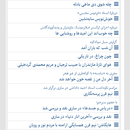
چله شوی دی ماهی بادله
دربارۀ استاد «فردوس مجیبی»
خوش‌نویسِ سایه‌نشین
درباره اجرای ارکستر فیلارمونیک مازندران و پدیدآورندگانش
چه خوب‌اند این امیدها و روشنایی ها
گزارشِ سیل سوادکوه
آن شب که باران آمد
چون چراغ، در تاریکی
هوای تازۀ مازندران با حبیب بُرجیان و مریم محمدی کُردخیلی
سفری به «نیاسته» با کوله‌باری از غم هجر
آخر دل من ز غصه خون خواهد شد
مراسم نکوداشت استاد احمد داداشی در ساری برگزار شد
نیم قرن پرسه‌نگاری
با حضور مترجم؛
«دریاس و جسدها» در ساری نقد و بررسی شد
نقد و بررسی «آخرین انار دنیا» در ساری
هایگاشن؛ نیم قرن همسایگی ارامنه با مردم نور و رویان