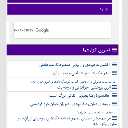
ارديبهشت
تير
شهريور
آبان
فروردين
1383
خرداد
مرداد
مهر
آذر
ارديبهشت
تير
شهريور
آبان
دی
فروردين
خرداد
مرداد
مهر
آذر
بهمن
ارديبهشت
تير
شهريور
آبان
دی
اسفند
خرداد
مرداد
مهر
آذر
بهمن
تير
شهريور
آبان
دی
اسفند
مرداد
مهر
آذر
بهمن
شهريور
آخرین گزارشها
آبان
دی
اسفند
مهر
آذر
بهمن
آبان
افشین شاهرودی و زیبایی معصومانۀ شعرهایش
دی
اسفند
آذر
بهمن
اندر حکایت لفور شاباجی و یحیا بهاری
دی
اسفند
در نشست معرفی و سنجش کتاب فرهنگ نام‌های تبری بیان شد:
بهمن
اثری پژوهشی، خواندنی و درجه یک
اسفند
خانه‌موزۀ رضا یحیایی اتفاقی بزرگ است!
روستای میان‌رود قائم‌شهر، میزبان خوانِ خردِ فردوسی
با حضور استاد حسین علیزاده؛
مراسم جشن امضای مجموعه «دستگاه‌های موسیقی ایران» در
ساری برگزار شد