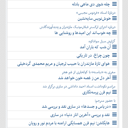
چله شوی دی ماهی بادله
دربارۀ استاد «فردوس مجیبی»
خوش‌نویسِ سایه‌نشین
درباره اجرای ارکستر فیلارمونیک مازندران و پدیدآورندگانش
چه خوب‌اند این امیدها و روشنایی ها
گزارشِ سیل سوادکوه
آن شب که باران آمد
چون چراغ، در تاریکی
هوای تازۀ مازندران با حبیب بُرجیان و مریم محمدی کُردخیلی
سفری به «نیاسته» با کوله‌باری از غم هجر
آخر دل من ز غصه خون خواهد شد
مراسم نکوداشت استاد احمد داداشی در ساری برگزار شد
نیم قرن پرسه‌نگاری
با حضور مترجم؛
«دریاس و جسدها» در ساری نقد و بررسی شد
نقد و بررسی «آخرین انار دنیا» در ساری
هایگاشن؛ نیم قرن همسایگی ارامنه با مردم نور و رویان