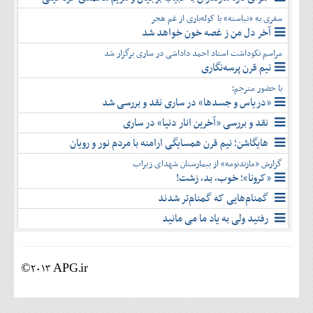
سفری به «نیاسته» با کوله‌باری از غم هجر
آخر دل من ز غصه خون خواهد شد
مراسم نکوداشت استاد احمد داداشی در ساری برگزار شد
نیم قرن پرسه‌نگاری
با حضور مترجم؛
«دریاس و جسدها» در ساری نقد و بررسی شد
نقد و بررسی «آخرین انار دنیا» در ساری
هایگاشن؛ نیم قرن همسایگی ارامنه با مردم نور و رویان
گزارش «مازندنومه» از بیمارستان شهدای زیراب
«کرونا»؛ خوب، بد، زشت!
گمنام‌هایی که گمنام‌تر شدند
رفتید ولی به یاد ما می مانید
©2013 APG.ir