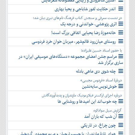
افشین شاهرودی و زیبایی معصومانۀ شعرهایش
دی
اسفند
آذر
بهمن
اندر حکایت لفور شاباجی و یحیا بهاری
دی
اسفند
در نشست معرفی و سنجش کتاب فرهنگ نام‌های تبری بیان شد:
بهمن
اثری پژوهشی، خواندنی و درجه یک
اسفند
خانه‌موزۀ رضا یحیایی اتفاقی بزرگ است!
روستای میان‌رود قائم‌شهر، میزبان خوانِ خردِ فردوسی
با حضور استاد حسین علیزاده؛
مراسم جشن امضای مجموعه «دستگاه‌های موسیقی ایران» در
ساری برگزار شد
چله شوی دی ماهی بادله
دربارۀ استاد «فردوس مجیبی»
خوش‌نویسِ سایه‌نشین
درباره اجرای ارکستر فیلارمونیک مازندران و پدیدآورندگانش
چه خوب‌اند این امیدها و روشنایی ها
گزارشِ سیل سوادکوه
آن شب که باران آمد
چون چراغ، در تاریکی
هوای تازۀ مازندران با حبیب بُرجیان و مریم محمدی کُردخیلی