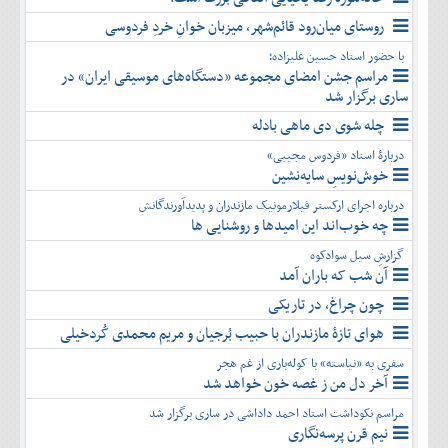
روستای میان‌رود قائم‌شهر، میزبان خوانِ خردِ فردوسی
با حضور استاد حسین علیزاده؛
مراسم جشن امضای مجموعه «دستگاه‌های موسیقی ایران» در
ساری برگزار شد
چله شوی دی ماهی بادله
دربارۀ استاد «فردوس مجیبی»
خوش‌نویسِ سایه‌نشین
درباره اجرای ارکستر فیلارمونیک مازندران و پدیدآورندگانش
چه خوب‌اند این امیدها و روشنایی ها
گزارشِ سیل سوادکوه
آن شب که باران آمد
چون چراغ، در تاریکی
هوای تازۀ مازندران با حبیب بُرجیان و مریم محمدی کُردخیلی
سفری به «نیاسته» با کوله‌باری از غم هجر
آخر دل من ز غصه خون خواهد شد
مراسم نکوداشت استاد احمد داداشی در ساری برگزار شد
نیم قرن پرسه‌نگاری