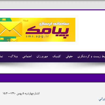
ط زیست و گردشگری
حقوقی
کلینیک
مهرورزان
اجتماعی
وبلاگ
تما
انتشار:چهارشنبه 5 بهمن 1390-15:40
راني