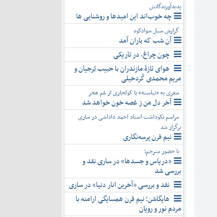
پدیدآورندگانش
چه خوب‌اند این امیدها و روشنایی ها
گزارشِ سیل سوادکوه
آن شب که باران آمد
چون چراغ، در تاریکی
هوای تازۀ مازندران با حبیب بُرجیان و
مریم محمدی کُردخیلی
سفری به «نیاسته» با کوله‌باری از غم هجر
آخر دل من ز غصه خون خواهد شد
مراسم نکوداشت استاد احمد داداشی در ساری
برگزار شد
نیم قرن پرسه‌نگاری
با حضور مترجم؛
«دریاس و جسدها» در ساری نقد و
بررسی شد
نقد و بررسی «آخرین انار دنیا» در ساری
هایگاشن؛ نیم قرن همسایگی ارامنه با
مردم نور و رویان