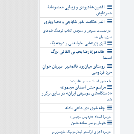
افشین شاهرودی و زیبایی معصومانۀ
شعرهایش
اندر حکایت لفور شاباجی و یحیا بهاری
در نشست معرفی و سنجش کتاب فرهنگ نام‌های
تبری بیان شد:
اثری پژوهشی، خواندنی و درجه یک
خانه‌موزۀ رضا یحیایی اتفاقی بزرگ
است!
روستای میان‌رود قائم‌شهر، میزبان خوانِ
خردِ فردوسی
با حضور استاد حسین علیزاده؛
مراسم جشن امضای مجموعه
«دستگاه‌های موسیقی ایران» در ساری برگزار
شد
چله شوی دی ماهی بادله
دربارۀ استاد «فردوس مجیبی»
خوش‌نویسِ سایه‌نشین
درباره اجرای ارکستر فیلارمونیک مازندران و