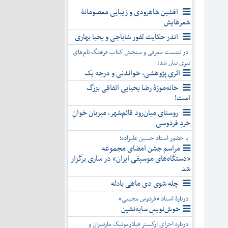
افشین شاهرودی و زیبایی معصومانۀ
شعرهایش
اندر حکایت لفور شاباجی و یحیا بهاری
در نشست معرفی و سنجش کتاب فرهنگ نام‌های
تبری بیان شد:
اثری پژوهشی، خواندنی و درجه یک
خانه‌موزۀ رضا یحیایی اتفاقی بزرگ
است!
روستای میان‌رود قائم‌شهر، میزبان خوانِ
خردِ فردوسی
با حضور استاد حسین علیزاده؛
مراسم جشن امضای مجموعه
«دستگاه‌های موسیقی ایران» در ساری برگزار
شد
چله شوی دی ماهی بادله
دربارۀ استاد «فردوس مجیبی»
خوش‌نویسِ سایه‌نشین
درباره اجرای ارکستر فیلارمونیک مازندران و