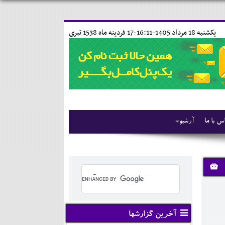
يکشنبه 18 مرداد 1405-16:11-
17 فردينه ماه 1538 تبری
س با ما
آرشیو
آخرین گزارشها