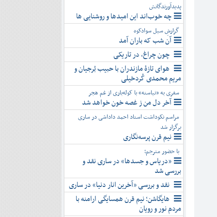
پدیدآورندگانش
چه خوب‌اند این امیدها و روشنایی ها
گزارشِ سیل سوادکوه
آن شب که باران آمد
چون چراغ، در تاریکی
هوای تازۀ مازندران با حبیب بُرجیان و
مریم محمدی کُردخیلی
سفری به «نیاسته» با کوله‌باری از غم هجر
آخر دل من ز غصه خون خواهد شد
مراسم نکوداشت استاد احمد داداشی در ساری
برگزار شد
نیم قرن پرسه‌نگاری
با حضور مترجم؛
«دریاس و جسدها» در ساری نقد و
بررسی شد
نقد و بررسی «آخرین انار دنیا» در ساری
هایگاشن؛ نیم قرن همسایگی ارامنه با
مردم نور و رویان