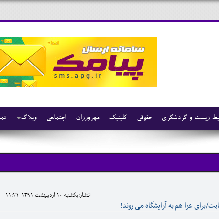
ط زیست و گردشگری
حقوقی
کلینیک
مهرورزان
اجتماعی
وبلاگ
تما
انتشار:يکشنبه 10 ارديبهشت 1391-11:21
بت/برای عزا هم به آرایشگاه می روند!