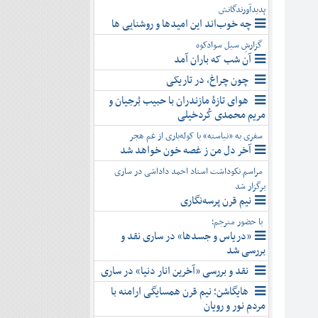
پدیدآورندگانش
چه خوب‌اند این امیدها و روشنایی ها
گزارشِ سیل سوادکوه
آن شب که باران آمد
چون چراغ، در تاریکی
هوای تازۀ مازندران با حبیب بُرجیان و
مریم محمدی کُردخیلی
سفری به «نیاسته» با کوله‌باری از غم هجر
آخر دل من ز غصه خون خواهد شد
مراسم نکوداشت استاد احمد داداشی در ساری
برگزار شد
نیم قرن پرسه‌نگاری
با حضور مترجم؛
«دریاس و جسدها» در ساری نقد و
بررسی شد
نقد و بررسی «آخرین انار دنیا» در ساری
هایگاشن؛ نیم قرن همسایگی ارامنه با
مردم نور و رویان