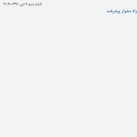
انتشار:شنبه 9 دی 1391-21:9
اه دشوار پیشرفت