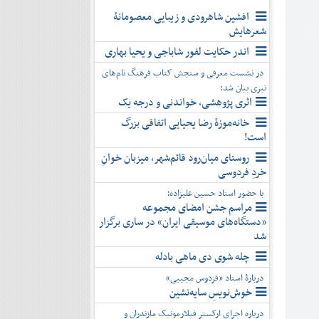
افشین شاهرودی و زیبایی معصومانۀ
شعرهایش
اندر حکایت لفور شاباجی و یحیا بهاری
در نشست معرفی و سنجش کتاب فرهنگ نام‌های
تبری بیان شد:
اثری پژوهشی، خواندنی و درجه یک
خانه‌موزۀ رضا یحیایی اتفاقی بزرگ
است!
روستای میان‌رود قائم‌شهر، میزبان خوانِ
خردِ فردوسی
با حضور استاد حسین علیزاده؛
مراسم جشن امضای مجموعه
«دستگاه‌های موسیقی ایران» در ساری برگزار
شد
چله شوی دی ماهی بادله
دربارۀ استاد «فردوس مجیبی»
خوش‌نویسِ سایه‌نشین
درباره اجرای ارکستر فیلارمونیک مازندران و