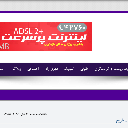
ط زیست و گردشگری
حقوقی
کلینیک
مهرورزان
اجتماعی
وبلاگ
تما
انتشار:سه شنبه 12 دی 1391-16:58
ل تاریخ