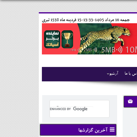
جمعه 16 مرداد 1405-13:33-
15 فردينه ماه 1538 تبری
س با ما
آرشیو
آخرین گزارشها