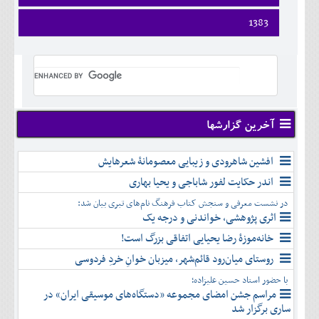
ارديبهشت
تير
شهريور
آبان
دی
اسفند
فروردين
1383
خرداد
مرداد
مهر
آذر
بهمن
ارديبهشت
تير
شهريور
آبان
دی
اسفند
فروردين
خرداد
مرداد
مهر
آذر
بهمن
ارديبهشت
تير
شهريور
آبان
دی
اسفند
خرداد
مرداد
مهر
آذر
بهمن
تير
شهريور
آبان
دی
اسفند
مرداد
مهر
آذر
بهمن
شهريور
آخرین گزارشها
آبان
دی
اسفند
مهر
آذر
بهمن
آبان
افشین شاهرودی و زیبایی معصومانۀ شعرهایش
دی
اسفند
آذر
بهمن
اندر حکایت لفور شاباجی و یحیا بهاری
دی
اسفند
در نشست معرفی و سنجش کتاب فرهنگ نام‌های تبری بیان شد:
بهمن
اثری پژوهشی، خواندنی و درجه یک
اسفند
خانه‌موزۀ رضا یحیایی اتفاقی بزرگ است!
روستای میان‌رود قائم‌شهر، میزبان خوانِ خردِ فردوسی
با حضور استاد حسین علیزاده؛
مراسم جشن امضای مجموعه «دستگاه‌های موسیقی ایران» در
ساری برگزار شد