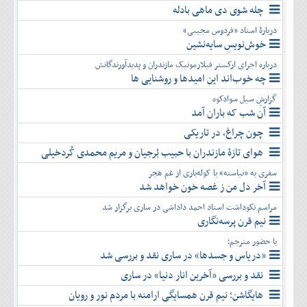
چله شوی دی ماهی بادله
دربارۀ استاد «فردوس مجیبی»
خوش‌نویسِ سایه‌نشین
درباره اجرای ارکستر فیلارمونیک مازندران و پدیدآورندگانش
چه خوب‌اند این امیدها و روشنایی ها
گزارشِ سیل سوادکوه
آن شب که باران آمد
چون چراغ، در تاریکی
هوای تازۀ مازندران با حبیب بُرجیان و مریم محمدی کُردخیلی
سفری به «نیاسته» با کوله‌باری از غم هجر
آخر دل من ز غصه خون خواهد شد
مراسم نکوداشت استاد احمد داداشی در ساری برگزار شد
نیم قرن پرسه‌نگاری
با حضور مترجم؛
«دریاس و جسدها» در ساری نقد و بررسی شد
نقد و بررسی «آخرین انار دنیا» در ساری
هایگاشن؛ نیم قرن همسایگی ارامنه با مردم نور و رویان